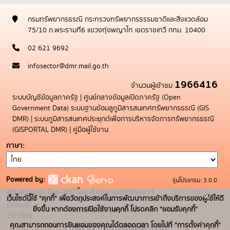
กรมทรัพยากรธรณี กระทรวงทรัพยากรธรรมชาติและสิ่งแวดล้อม
75/10 ถ.พระรามที่6 แขวงทุ่งพญาไท เขตราชเทวี กทม. 10400
02 621 9692
infosector@dmr.mail.go.th
1966416
จำนวนผู้เข้าชม
ระบบบัญชีข้อมูลภาครัฐ
|
ศูนย์กลางข้อมูลเปิดภาครัฐ (Open
Government Data)
ระบบฐานข้อมลูภูมิสารสนเทศทรัพยากรธรณี (GIS
DMR)
|
ระบบภูมิสารสนเทศประยุกต์เพื่อการบริหารจัดการทรัพยากรธรณี
(GISPORTAL DMR)
|
คู่มือผู้ใช้งาน
ภาษา
Powered by:
รุ่นโปรแกรม: 3.0.0
สนับสนุนระบบ Thai-GDC โดย สำนักงานสถิติแห่งชาติ
วันที่: 2025-05-
x
เว็บไซต์นี้ใช้ "คุกกี้" เพื่อวัตถุประสงค์ในการพัฒนาการเข้าถึงบริการของผู้ใช้ให้ดี
เว็บไซต์ที่
19
ยิ่งขึ้น หากต้องการเปิดใช้งานคุกกี้ โปรดคลิก "ยอมรับคุกกี้"
ระบบบัญชีข้อมูลภาครัฐ
เกี่ยวข้อง:
คุณสามารถถอนการยินยอมของคุณได้ตลอดเวลา โดยไปที่ "การตั้งค่าคุกกี้"
บริการนามานุกรมบัญชีข้อมูลภาค