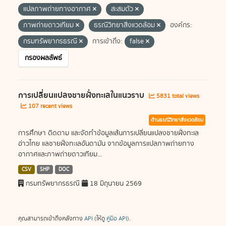
แปลภาพถ่ายทางอากาศ
สะสมตัว
ภาพถ่ายดาวเทียม
ธรณีวิทยาสิ่งแวดล้อม
องค์กร:
กรมทรัพยากรธรณี
การเข้าถึง:
false
กรองผลลัพธ์
การเปลี่ยนแปลงชายฝั่งทะเลในแนวราบ
5831 total views
107 recent views
ด้านธรณีวิทยาสิ่งแวดล้อม
การศึกษา ติดตาม และจัดทำข้อมูลเส้นการเปลี่ยนแปลงชายฝั่งทะเล
อ่าวไทย แลชายฝั่งทะเลอันดามัน จากข้อมูลการแปลภาพถ่ายทาง
อากาศและภาพถ่ายดาวเทียม...
CSV
SHP
DOC
กรมทรัพยากรธรณี
18 มิถุนายน 2569
คุณสามารถเข้าถึงคลังทาง
API
(ให้ดู
คู่มือ API
).