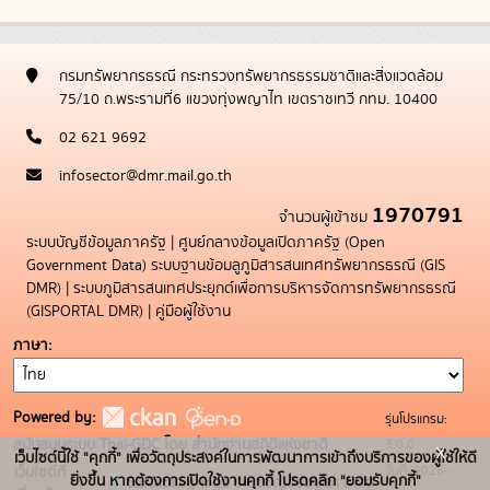
กรมทรัพยากรธรณี กระทรวงทรัพยากรธรรมชาติและสิ่งแวดล้อม
75/10 ถ.พระรามที่6 แขวงทุ่งพญาไท เขตราชเทวี กทม. 10400
02 621 9692
infosector@dmr.mail.go.th
1970791
จำนวนผู้เข้าชม
ระบบบัญชีข้อมูลภาครัฐ
|
ศูนย์กลางข้อมูลเปิดภาครัฐ (Open
Government Data)
ระบบฐานข้อมลูภูมิสารสนเทศทรัพยากรธรณี (GIS
DMR)
|
ระบบภูมิสารสนเทศประยุกต์เพื่อการบริหารจัดการทรัพยากรธรณี
(GISPORTAL DMR)
|
คู่มือผู้ใช้งาน
ภาษา
Powered by:
รุ่นโปรแกรม:
3.0.0
สนับสนุนระบบ Thai-GDC โดย สำนักงานสถิติแห่งชาติ
x
เว็บไซต์นี้ใช้ "คุกกี้" เพื่อวัตถุประสงค์ในการพัฒนาการเข้าถึงบริการของผู้ใช้ให้ดี
วันที่: 2025-
เว็บไซต์ที่
ยิ่งขึ้น หากต้องการเปิดใช้งานคุกกี้ โปรดคลิก "ยอมรับคุกกี้"
ระบบบัญชีข้อมูลภาครัฐ