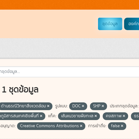
ชุดข้อมูล
องค์ก
1 ชุดข้อมูล
ด้านธรณีวิทยาสิ่งแวดล้อม
รูปแบบ:
DOC
SHP
ประเภทชุดข้อมูล:
ลภูมิสารสนเทศเชิงพื้นที่
แท็ค:
เส้นแนวชายฝั่งทะเล
คงสภาพ
ธร
อนุญาต:
Creative Commons Attributions
การเข้าถึง:
false