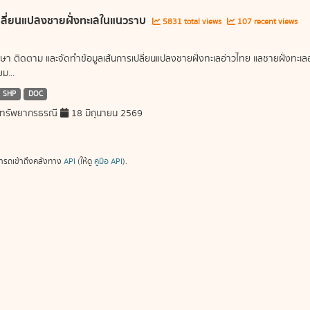
ลี่ยนแปลงชายฝั่งทะเลในแนวราบ
5831 total views
107 recent views
ษา ติดตาม และจัดทำข้อมูลเส้นการเปลี่ยนแปลงชายฝั่งทะเลอ่าวไทย แลชายฝั่งท
ม...
SHP
DOC
ทรัพยากรธรณี
18 มิถุนายน 2569
ารถเข้าถึงคลังทาง
API
(ให้ดู
คู่มือ API
).