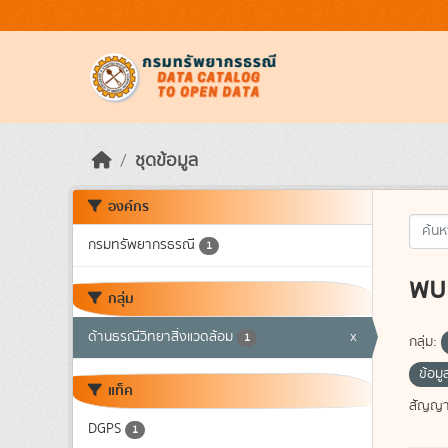
Skip to main content
ชุดข้อมูล
องค์กร
กรมทรัพยากรธรณี
1
พบ 
กลุ่ม
ด้านธรณีวิทยาสิ่งแวดล้อม
x
1
กลุ่ม:
ข้อมู
แท็ค
สัญญา
DGPS
1