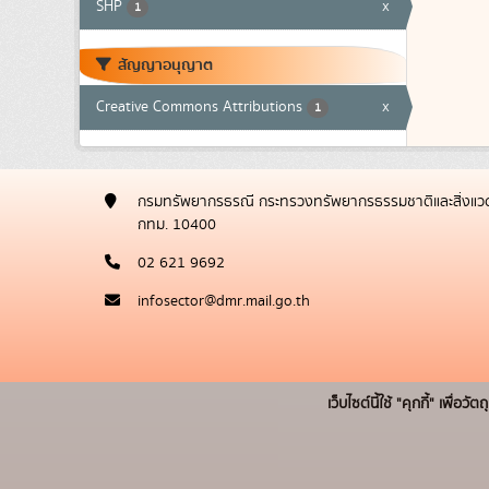
SHP
x
1
สัญญาอนุญาต
Creative Commons Attributions
x
1
กรมทรัพยากรธรณี กระทรวงทรัพยากรธรรมชาติและสิ่งแวด
กทม. 10400
02 621 9692
infosector@dmr.mail.go.th
เว็บไซต์นี้ใช้ "คุกกี้" เพื