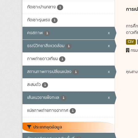
กัดเซาะปานกลาง
1
การเป
กัดเซาะรุนแรง
1
การศึก
ดาวเทีย
คงสภาพ
x
1
CSV
ธรณีวิทยาสิ่งแวดล้อม
x
1
กรม
ภาพถ่ายดาวเทียม
1
สถานภาพการเปลี่ยนแปลง
x
คุณสาม
1
สะสมตัว
1
เส้นแนวชายฝั่งทะเล
x
1
แปลภาพถ่ายทางอากาศ
1
ประเภทชุดข้อมูล