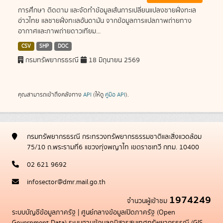
การศึกษา ติดตาม และจัดทำข้อมูลเส้นการเปลี่ยนแปลงชายฝั่งทะเล
อ่าวไทย แลชายฝั่งทะเลอันดามัน จากข้อมูลการแปลภาพถ่ายทาง
อากาศและภาพถ่ายดาวเทียม...
CSV
SHP
DOC
กรมทรัพยากรธรณี
18 มิถุนายน 2569
คุณสามารถเข้าถึงคลังทาง
API
(ให้ดู
คู่มือ API
).
กรมทรัพยากรธรณี กระทรวงทรัพยากรธรรมชาติและสิ่งแวดล้อม
75/10 ถ.พระรามที่6 แขวงทุ่งพญาไท เขตราชเทวี กทม. 10400
02 621 9692
infosector@dmr.mail.go.th
1974249
จำนวนผู้เข้าชม
ระบบบัญชีข้อมูลภาครัฐ
|
ศูนย์กลางข้อมูลเปิดภาครัฐ (Open