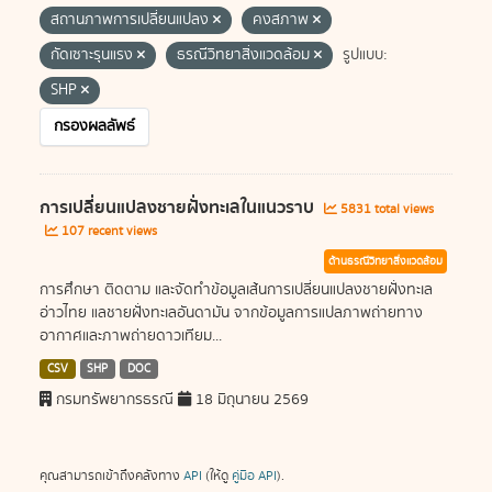
สถานภาพการเปลี่ยนแปลง
คงสภาพ
กัดเซาะรุนแรง
ธรณีวิทยาสิ่งแวดล้อม
รูปแบบ:
SHP
กรองผลลัพธ์
การเปลี่ยนแปลงชายฝั่งทะเลในแนวราบ
5831 total views
107 recent views
ด้านธรณีวิทยาสิ่งแวดล้อม
การศึกษา ติดตาม และจัดทำข้อมูลเส้นการเปลี่ยนแปลงชายฝั่งทะเล
อ่าวไทย แลชายฝั่งทะเลอันดามัน จากข้อมูลการแปลภาพถ่ายทาง
อากาศและภาพถ่ายดาวเทียม...
CSV
SHP
DOC
กรมทรัพยากรธรณี
18 มิถุนายน 2569
คุณสามารถเข้าถึงคลังทาง
API
(ให้ดู
คู่มือ API
).