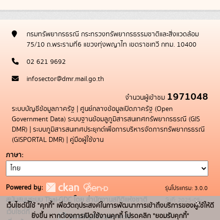
กรมทรัพยากรธรณี กระทรวงทรัพยากรธรรมชาติและสิ่งแวดล้อม
75/10 ถ.พระรามที่6 แขวงทุ่งพญาไท เขตราชเทวี กทม. 10400
02 621 9692
infosector@dmr.mail.go.th
1971048
จำนวนผู้เข้าชม
ระบบบัญชีข้อมูลภาครัฐ
|
ศูนย์กลางข้อมูลเปิดภาครัฐ (Open
Government Data)
ระบบฐานข้อมลูภูมิสารสนเทศทรัพยากรธรณี (GIS
DMR)
|
ระบบภูมิสารสนเทศประยุกต์เพื่อการบริหารจัดการทรัพยากรธรณี
(GISPORTAL DMR)
|
คู่มือผู้ใช้งาน
ภาษา
Powered by:
รุ่นโปรแกรม: 3.0.0
สนับสนุนระบบ Thai-GDC โดย สำนักงานสถิติแห่งชาติ
วันที่: 2025-05-
x
เว็บไซต์นี้ใช้ "คุกกี้" เพื่อวัตถุประสงค์ในการพัฒนาการเข้าถึงบริการของผู้ใช้ให้ดี
เว็บไซต์ที่
19
ยิ่งขึ้น หากต้องการเปิดใช้งานคุกกี้ โปรดคลิก "ยอมรับคุกกี้"
ระบบบัญชีข้อมูลภาครัฐ