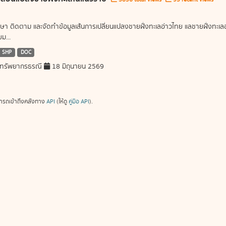
ษา ติดตาม และจัดทำข้อมูลเส้นการเปลี่ยนแปลงชายฝั่งทะเลอ่าวไทย แลชายฝั่งท
ม...
SHP
DOC
ทรัพยากรธรณี
18 มิถุนายน 2569
ารถเข้าถึงคลังทาง
API
(ให้ดู
คู่มือ API
).