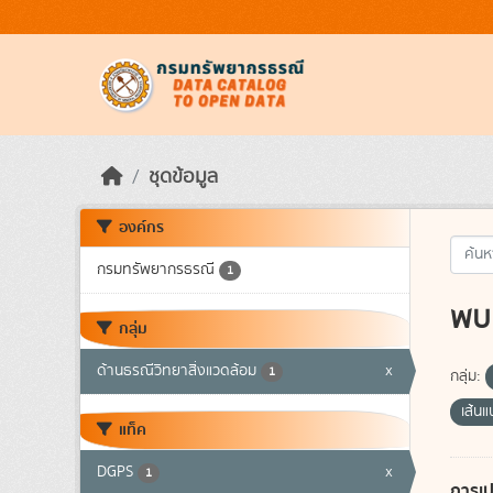
Skip to main content
ชุดข้อมูล
องค์กร
กรมทรัพยากรธรณี
1
พบ 
กลุ่ม
ด้านธรณีวิทยาสิ่งแวดล้อม
x
1
กลุ่ม:
เส้น
แท็ค
DGPS
x
1
การเป