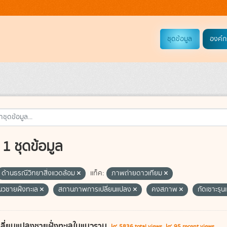
ชุดข้อมูล
องค์ก
1 ชุดข้อมูล
ด้านธรณีวิทยาสิ่งแวดล้อม
แท็ค:
ภาพถ่ายดาวเทียม
แนวชายฝั่งทะเล
สถานภาพการเปลี่ยนแปลง
คงสภาพ
กัดเซาะรุ
ลี่ยนแปลงชายฝั่งทะเลในแนวราบ
5836 total views
95 recent views