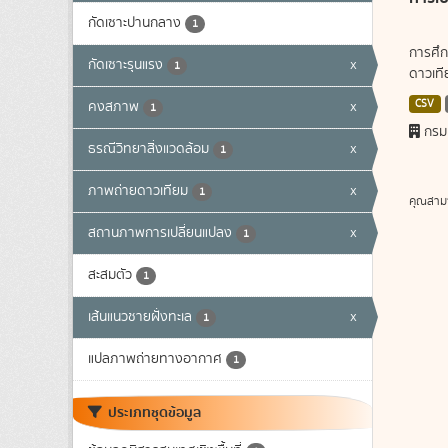
กัดเซาะปานกลาง
1
การศึก
กัดเซาะรุนแรง
x
1
ดาวเทีย
CSV
คงสภาพ
x
1
กรม
ธรณีวิทยาสิ่งแวดล้อม
x
1
ภาพถ่ายดาวเทียม
x
1
คุณสาม
สถานภาพการเปลี่ยนแปลง
x
1
สะสมตัว
1
เส้นแนวชายฝั่งทะเล
x
1
แปลภาพถ่ายทางอากาศ
1
ประเภทชุดข้อมูล