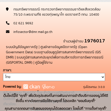
กรมทรัพยากรธรณี กระทรวงทรัพยากรธรรมชาติและสิ่งแวดล้อม
75/10 ถ.พระรามที่6 แขวงทุ่งพญาไท เขตราชเทวี กทม. 10400
02 621 9692
infosector@dmr.mail.go.th
1976017
จำนวนผู้เข้าชม
ระบบบัญชีข้อมูลภาครัฐ
|
ศูนย์กลางข้อมูลเปิดภาครัฐ (Open
Government Data)
ระบบฐานข้อมลูภูมิสารสนเทศทรัพยากรธรณี (GIS
DMR)
|
ระบบภูมิสารสนเทศประยุกต์เพื่อการบริหารจัดการทรัพยากรธรณี
(GISPORTAL DMR)
|
คู่มือผู้ใช้งาน
ภาษา
Powered by:
รุ่นโปรแกรม: 3.0.0
สนับสนุนระบบ Thai-GDC โดย สำนักงานสถิติแห่งชาติ
วันที่: 2025-05-
x
เว็บไซต์นี้ใช้ "คุกกี้" เพื่อวัตถุประสงค์ในการพัฒนาการเข้าถึงบริการของผู้ใช้ให้ดี
เว็บไซต์ที่
19
ยิ่งขึ้น หากต้องการเปิดใช้งานคุกกี้ โปรดคลิก "ยอมรับคุกกี้"
ระบบบัญชีข้อมูลภาครัฐ
เกี่ยวข้อง:
คุณสามารถถอนการยินยอมของคุณได้ตลอดเวลา โดยไปที่ "การตั้งค่าคุกกี้"
บริการนามานุกรมบัญชีข้อมูลภาค