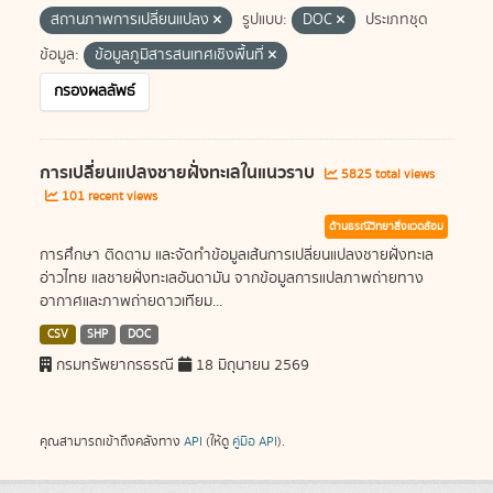
สถานภาพการเปลี่ยนแปลง
รูปแบบ:
DOC
ประเภทชุด
ข้อมูล:
ข้อมูลภูมิสารสนเทศเชิงพื้นที่
กรองผลลัพธ์
การเปลี่ยนแปลงชายฝั่งทะเลในแนวราบ
5825 total views
101 recent views
ด้านธรณีวิทยาสิ่งแวดล้อม
การศึกษา ติดตาม และจัดทำข้อมูลเส้นการเปลี่ยนแปลงชายฝั่งทะเล
อ่าวไทย แลชายฝั่งทะเลอันดามัน จากข้อมูลการแปลภาพถ่ายทาง
อากาศและภาพถ่ายดาวเทียม...
CSV
SHP
DOC
กรมทรัพยากรธรณี
18 มิถุนายน 2569
คุณสามารถเข้าถึงคลังทาง
API
(ให้ดู
คู่มือ API
).