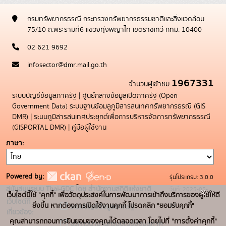
กรมทรัพยากรธรณี กระทรวงทรัพยากรธรรมชาติและสิ่งแวดล้อม
75/10 ถ.พระรามที่6 แขวงทุ่งพญาไท เขตราชเทวี กทม. 10400
02 621 9692
infosector@dmr.mail.go.th
1967331
จำนวนผู้เข้าชม
ระบบบัญชีข้อมูลภาครัฐ
|
ศูนย์กลางข้อมูลเปิดภาครัฐ (Open
Government Data)
ระบบฐานข้อมลูภูมิสารสนเทศทรัพยากรธรณี (GIS
DMR)
|
ระบบภูมิสารสนเทศประยุกต์เพื่อการบริหารจัดการทรัพยากรธรณี
(GISPORTAL DMR)
|
คู่มือผู้ใช้งาน
ภาษา
Powered by:
รุ่นโปรแกรม: 3.0.0
สนับสนุนระบบ Thai-GDC โดย สำนักงานสถิติแห่งชาติ
วันที่: 2025-05-
x
เว็บไซต์นี้ใช้ "คุกกี้" เพื่อวัตถุประสงค์ในการพัฒนาการเข้าถึงบริการของผู้ใช้ให้ดี
เว็บไซต์ที่
19
ยิ่งขึ้น หากต้องการเปิดใช้งานคุกกี้ โปรดคลิก "ยอมรับคุกกี้"
ระบบบัญชีข้อมูลภาครัฐ
เกี่ยวข้อง:
คุณสามารถถอนการยินยอมของคุณได้ตลอดเวลา โดยไปที่ "การตั้งค่าคุกกี้"
บริการนามานุกรมบัญชีข้อมูลภาค