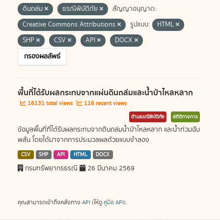
ดินถล่ม
ธรณีพิบัติภัย
สัญญาอนุญาต:
Creative Commons Attributions
รูปแบบ:
HTML
SHP
CSV
API
DOCX
กรองผลลัพธ์
พื้นที่ได้รับผลกระทบจากแผ่นดินถล่มและน้ำป่าไหลหลาก
16131 total views
116 recent views
ด้านธรณีพิบัติภัย
สถิติทางการ
ข้อมูลพื้นที่ที่ได้รับผลกระทบจากดินถล่มน้ำป่าไหลหลาก และน้ำท่วมฉับ
พลัน โดยได้มาจากการประมวลผลด้วยแบบจำลอง
CSV
SHP
API
HTML
DOCX
กรมทรัพยากรธรณี
26 มีนาคม 2569
คุณสามารถเข้าถึงคลังทาง
API
(ให้ดู
คู่มือ API
).