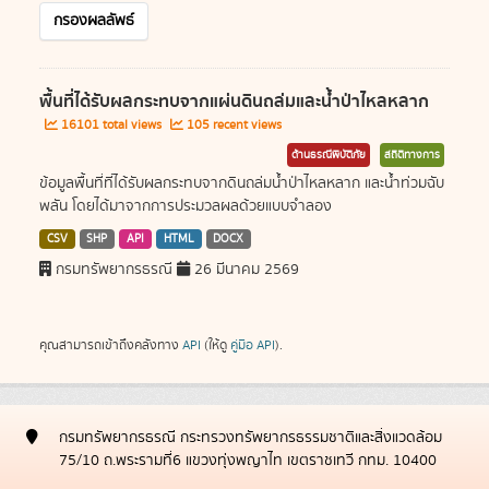
กรองผลลัพธ์
พื้นที่ได้รับผลกระทบจากแผ่นดินถล่มและน้ำป่าไหลหลาก
16101 total views
105 recent views
ด้านธรณีพิบัติภัย
สถิติทางการ
ข้อมูลพื้นที่ที่ได้รับผลกระทบจากดินถล่มน้ำป่าไหลหลาก และน้ำท่วมฉับ
พลัน โดยได้มาจากการประมวลผลด้วยแบบจำลอง
CSV
SHP
API
HTML
DOCX
กรมทรัพยากรธรณี
26 มีนาคม 2569
คุณสามารถเข้าถึงคลังทาง
API
(ให้ดู
คู่มือ API
).
กรมทรัพยากรธรณี กระทรวงทรัพยากรธรรมชาติและสิ่งแวดล้อม
75/10 ถ.พระรามที่6 แขวงทุ่งพญาไท เขตราชเทวี กทม. 10400