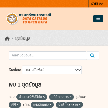
Skip to main content
เข้าสู่ระบบ
ชุดข้อมูล
เรียงโดย
พบ 1 ชุดข้อมูล
กลุ่ม:
ด้านธรณีพิบัติภัย
สถิติทางการ
รูปแบบ:
API
แท็ค:
แผ่นดินถล่ม
น้ำป่าไหลหลาก