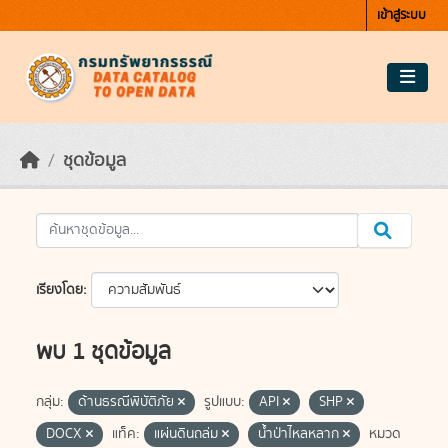
Skip to main content
เข้าสู่ระบบ
ชุดข้อมูล
เรียงโดย
พบ 1 ชุดข้อมูล
กลุ่ม:
ด้านธรณีพิบัติภัย
รูปแบบ:
API
SHP
DOCX
แท็ค:
แผ่นดินถล่ม
น้ำป่าไหลหลาก
หมวด