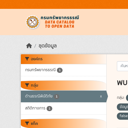
Skip to main content
ชุดข้อมูล
องค์กร
กรมทรัพยากรธรณี
1
พบ 
กลุ่ม
ด้านธรณีพิบัติภัย
x
1
กลุ่ม:
ข้อมู
สถิติทางการ
1
fals
แท็ค