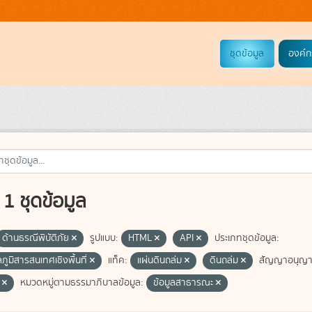
ชุดข้อมูล
องค์ก
1 ชุดข้อมูล
ด้านธรณีพิบัติภัย
รูปแบบ:
HTML
API
ประเภทชุดข้อมูล:
ลภูมิสารสนเทศเชิงพื้นที่
แท็ค:
แผ่นดินถล่ม
ดินถล่ม
สัญญาอนุญา
e
หมวดหมู่ตามธรรมาภิบาลข้อมูล:
ข้อมูลสาธารณะ