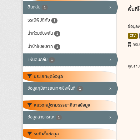
ดินถล่ม
x
1
พื้นท
ธรณีพิบัติภัย
1
ข้อมูล
น้ำท่วมฉับพลัน
1
CSV
กรม
น้ำป่าไหลหลาก
1
แผ่นดินถล่ม
x
1
คุณสาม
ประเภทชุดข้อมูล
ข้อมูลภูมิสารสนเทศเชิงพื้นที่
x
1
หมวดหมู่ตามธรรมาภิบาลข้อมูล
ข้อมูลสาธารณะ
x
1
ระดับชั้นข้อมูล