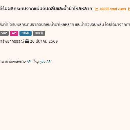
ี่ได้รับผลกระทบจากแผ่นดินถล่มและน้ำป่าไหลหลาก
16096 total views
พื้นที่ที่ได้รับผลกระทบจากดินถล่มน้ำป่าไหลหลาก และน้ำท่วมฉับพลัน โดยได้มาจ
SHP
API
HTML
DOCX
ทรัพยากรธรณี
26 มีนาคม 2569
ารถเข้าถึงคลังทาง
API
(ให้ดู
คู่มือ API
).