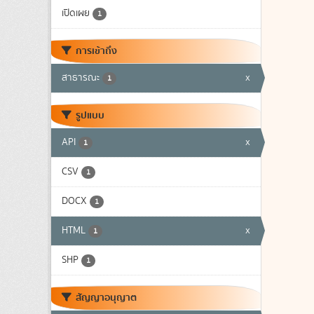
เปิดเผย
1
การเข้าถึง
สาธารณะ
x
1
รูปแบบ
API
x
1
CSV
1
DOCX
1
HTML
x
1
SHP
1
สัญญาอนุญาต