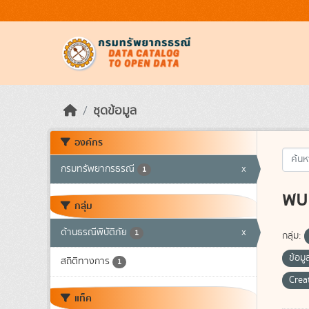
Skip to main content
ชุดข้อมูล
องค์กร
กรมทรัพยากรธรณี
x
1
พบ 
กลุ่ม
ด้านธรณีพิบัติภัย
x
1
กลุ่ม:
ข้อมู
สถิติทางการ
1
Crea
แท็ค