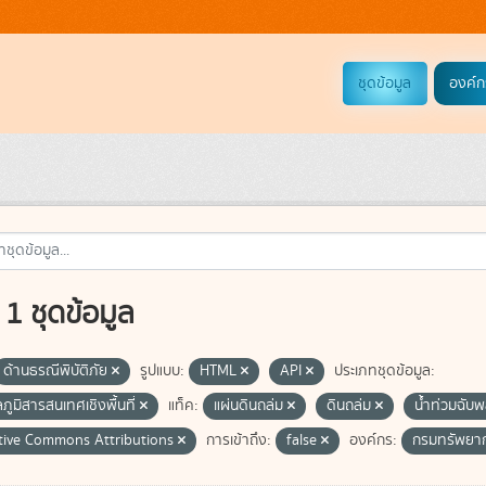
ชุดข้อมูล
องค์ก
1 ชุดข้อมูล
ด้านธรณีพิบัติภัย
รูปแบบ:
HTML
API
ประเภทชุดข้อมูล:
ลภูมิสารสนเทศเชิงพื้นที่
แท็ค:
แผ่นดินถล่ม
ดินถล่ม
น้ำท่วมฉับ
tive Commons Attributions
การเข้าถึง:
false
องค์กร:
กรมทรัพยา