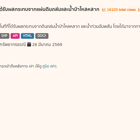
ี่ได้รับผลกระทบจากแผ่นดินถล่มและน้ำป่าไหลหลาก
16103 total views
พื้นที่ที่ได้รับผลกระทบจากดินถล่มน้ำป่าไหลหลาก และน้ำท่วมฉับพลัน โดยได้มาจ
SHP
API
HTML
DOCX
ทรัพยากรธรณี
26 มีนาคม 2569
ารถเข้าถึงคลังทาง
API
(ให้ดู
คู่มือ API
).