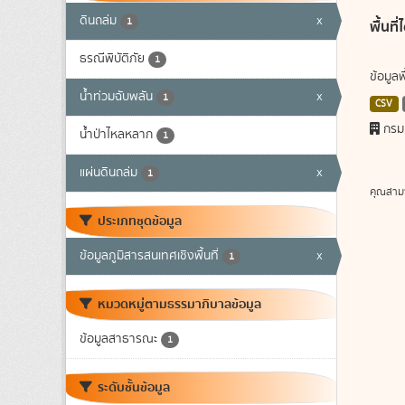
ดินถล่ม
x
1
พื้นท
ธรณีพิบัติภัย
1
ข้อมูล
น้ำท่วมฉับพลัน
x
1
CSV
กรม
น้ำป่าไหลหลาก
1
แผ่นดินถล่ม
x
1
คุณสาม
ประเภทชุดข้อมูล
ข้อมูลภูมิสารสนเทศเชิงพื้นที่
x
1
หมวดหมู่ตามธรรมาภิบาลข้อมูล
ข้อมูลสาธารณะ
1
ระดับชั้นข้อมูล