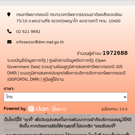
กรมทรัพยากรธรณี กระทรวงทรัพยากรธรรมชาติและสิ่งแวดล้อม
75/10 ถ.พระรามที่6 แขวงทุ่งพญาไท เขตราชเทวี กทม. 10400
02 621 9692
infosector@dmr.mail.go.th
1972688
จำนวนผู้เข้าชม
ระบบบัญชีข้อมูลภาครัฐ
|
ศูนย์กลางข้อมูลเปิดภาครัฐ (Open
Government Data)
ระบบฐานข้อมลูภูมิสารสนเทศทรัพยากรธรณี (GIS
DMR)
|
ระบบภูมิสารสนเทศประยุกต์เพื่อการบริหารจัดการทรัพยากรธรณี
(GISPORTAL DMR)
|
คู่มือผู้ใช้งาน
ภาษา
Powered by:
รุ่นโปรแกรม: 3.0.0
สนับสนุนระบบ Thai-GDC โดย สำนักงานสถิติแห่งชาติ
วันที่: 2025-05-
x
เว็บไซต์นี้ใช้ "คุกกี้" เพื่อวัตถุประสงค์ในการพัฒนาการเข้าถึงบริการของผู้ใช้ให้ดี
เว็บไซต์ที่
19
ยิ่งขึ้น หากต้องการเปิดใช้งานคุกกี้ โปรดคลิก "ยอมรับคุกกี้"
ระบบบัญชีข้อมูลภาครัฐ
เกี่ยวข้อง: