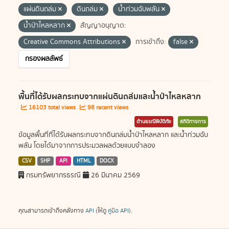
แผ่นดินถล่ม
ดินถล่ม
น้ำท่วมฉับพลัน
น้ำป่าไหลหลาก
สัญญาอนุญาต:
Creative Commons Attributions
การเข้าถึง:
false
กรองผลลัพธ์
พื้นที่ได้รับผลกระทบจากแผ่นดินถล่มและน้ำป่าไหลหลาก
16103 total views
98 recent views
ด้านธรณีพิบัติภัย
สถิติทางการ
ข้อมูลพื้นที่ที่ได้รับผลกระทบจากดินถล่มน้ำป่าไหลหลาก และน้ำท่วมฉับ
พลัน โดยได้มาจากการประมวลผลด้วยแบบจำลอง
CSV
SHP
API
HTML
DOCX
กรมทรัพยากรธรณี
26 มีนาคม 2569
คุณสามารถเข้าถึงคลังทาง
API
(ให้ดู
คู่มือ API
).