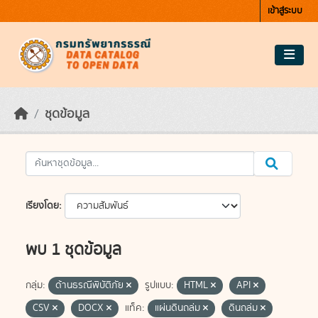
Skip to main content
เข้าสู่ระบบ
ชุดข้อมูล
เรียงโดย
พบ 1 ชุดข้อมูล
กลุ่ม:
ด้านธรณีพิบัติภัย
รูปแบบ:
HTML
API
CSV
DOCX
แท็ค:
แผ่นดินถล่ม
ดินถล่ม