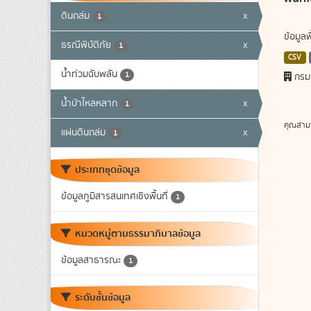
ดินถล่ม
x
1
ข้อมูล
ธรณีพิบัติภัย
x
1
CSV
น้ำท่วมฉับพลัน
1
กรม
น้ำป่าไหลหลาก
x
1
คุณสาม
แผ่นดินถล่ม
x
1
ประเภทชุดข้อมูล
ข้อมูลภูมิสารสนเทศเชิงพื้นที่
1
หมวดหมู่ตามธรรมาภิบาลข้อมูล
ข้อมูลสาธารณะ
1
ระดับชั้นข้อมูล