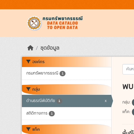
Skip to main content
ชุดข้อมูล
องค์กร
กรมทรัพยากรธรณี
1
พบ 
กลุ่ม
ด้านธรณีพิบัติภัย
x
1
กลุ่ม:
แท็ค:
สถิติทางการ
1
แท็ค
พื้นท