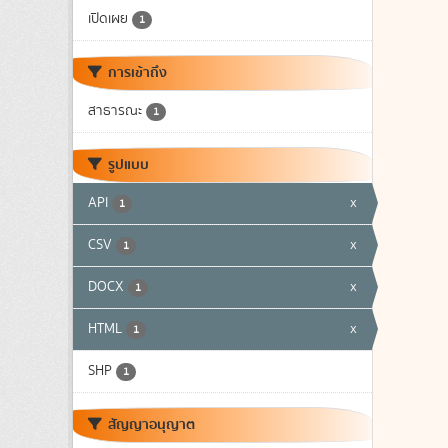
เปิดเผย
1
การเข้าถึง
สาธารณะ
1
รูปแบบ
API
x
1
CSV
x
1
DOCX
x
1
HTML
x
1
SHP
1
สัญญาอนุญาต