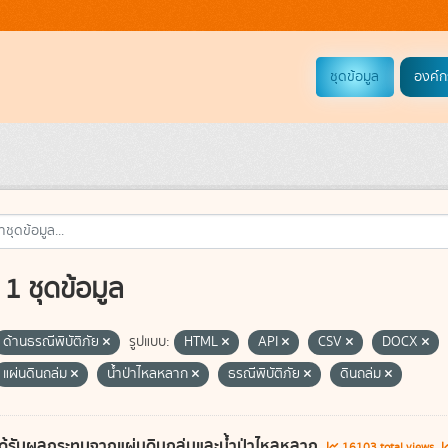
ชุดข้อมูล
องค์ก
1 ชุดข้อมูล
ด้านธรณีพิบัติภัย
รูปแบบ:
HTML
API
CSV
DOCX
แผ่นดินถล่ม
น้ำป่าไหลหลาก
ธรณีพิบัติภัย
ดินถล่ม
ี่ได้รับผลกระทบจากแผ่นดินถล่มและน้ำป่าไหลหลาก
16103 total views