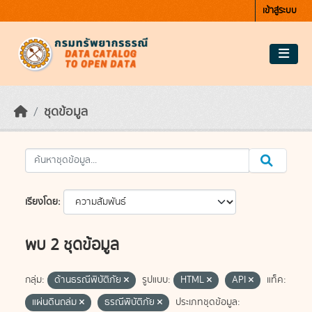
Skip to main content
เข้าสู่ระบบ
ชุดข้อมูล
เรียงโดย
พบ 2 ชุดข้อมูล
กลุ่ม:
ด้านธรณีพิบัติภัย
รูปแบบ:
HTML
API
แท็ค:
แผ่นดินถล่ม
ธรณีพิบัติภัย
ประเภทชุดข้อมูล: