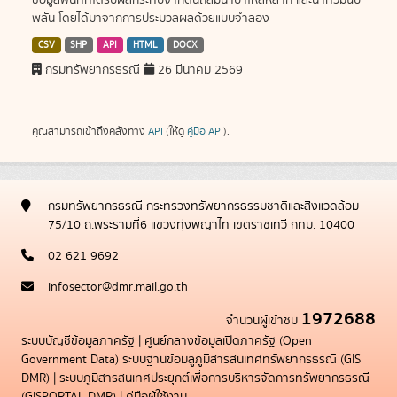
ข้อมูลพื้นที่ที่ได้รับผลกระทบจากดินถล่มน้ำป่าไหลหลาก และน้ำท่วมฉับ
พลัน โดยได้มาจากการประมวลผลด้วยแบบจำลอง
CSV
SHP
API
HTML
DOCX
กรมทรัพยากรธรณี
26 มีนาคม 2569
คุณสามารถเข้าถึงคลังทาง
API
(ให้ดู
คู่มือ API
).
กรมทรัพยากรธรณี กระทรวงทรัพยากรธรรมชาติและสิ่งแวดล้อม
75/10 ถ.พระรามที่6 แขวงทุ่งพญาไท เขตราชเทวี กทม. 10400
02 621 9692
infosector@dmr.mail.go.th
1972688
จำนวนผู้เข้าชม
ระบบบัญชีข้อมูลภาครัฐ
|
ศูนย์กลางข้อมูลเปิดภาครัฐ (Open
Government Data)
ระบบฐานข้อมลูภูมิสารสนเทศทรัพยากรธรณี (GIS
DMR)
|
ระบบภูมิสารสนเทศประยุกต์เพื่อการบริหารจัดการทรัพยากรธรณี