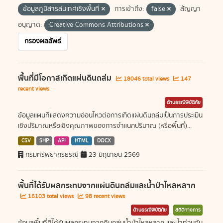
ข้อมูลภูมิสารสนเทศเชิงพื้นที่
การเข้าถึง:
false
สัญญา
อนุญาต:
Creative Commons Attributions
กรองผลลัพธ์
พื้นที่มีโอกาสเกิดแผ่นดินถล่ม
18046 total views
147
recent views
ด้านธรณีพิบัติภัย
ข้อมูลแผนที่แสดงความอ่อนไหวต่อการเกิดแผ่นดินถล่มเป็นการประเมิน
เชิงปริมาณหรือเชิงคุณภาพของการจำแนกปริมาณ (หรือพื้นที่)...
CSV
SHP
API
HTML
DOCX
กรมทรัพยากรธรณี
23 มิถุนายน 2569
พื้นที่ได้รับผลกระทบจากแผ่นดินถล่มและน้ำป่าไหลหลาก
16103 total views
98 recent views
ด้านธรณีพิบัติภัย
สถิติทางการ