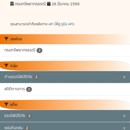
กรมทรัพยากรธรณี
26 มีนาคม 2569
คุณสามารถเข้าถึงคลังทาง
API
(ให้ดู
คู่มือ API
).
องค์กร
กรมทรัพยากรธรณี
2
กลุ่ม
ด้านธรณีพิบัติภัย
x
2
สถิติทางการ
1
แท็ค
ธรณีพิบัติภัย
x
2
แผ่นดินถล่ม
x
2