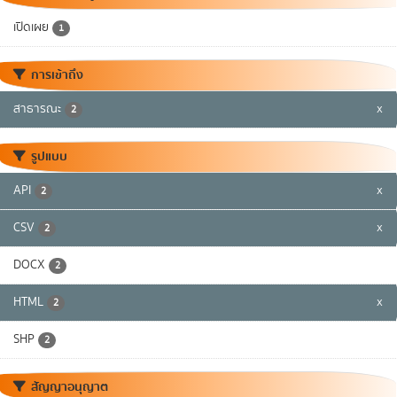
เปิดเผย
1
การเข้าถึง
สาธารณะ
x
2
รูปแบบ
API
x
2
CSV
x
2
DOCX
2
HTML
x
2
SHP
2
สัญญาอนุญาต