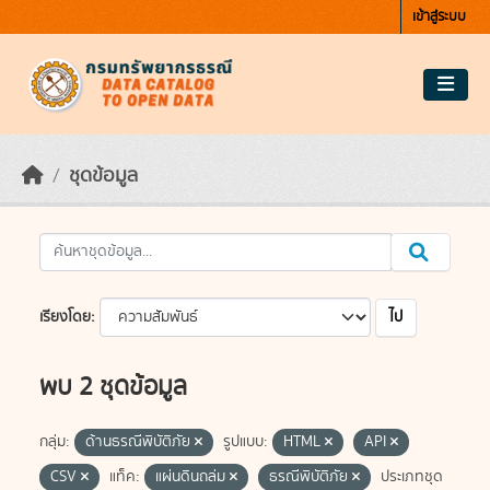
Skip to main content
เข้าสู่ระบบ
ชุดข้อมูล
ไป
เรียงโดย
พบ 2 ชุดข้อมูล
กลุ่ม:
ด้านธรณีพิบัติภัย
รูปแบบ:
HTML
API
CSV
แท็ค:
แผ่นดินถล่ม
ธรณีพิบัติภัย
ประเภทชุด