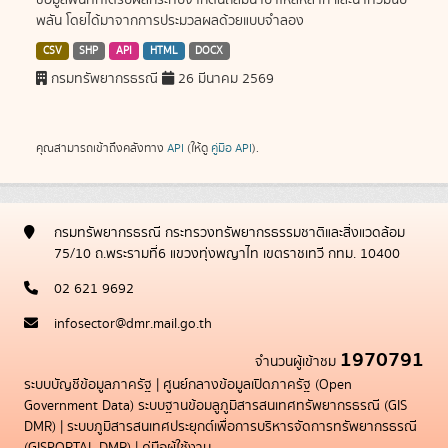
ข้อมูลพื้นที่ที่ได้รับผลกระทบจากดินถล่มน้ำป่าไหลหลาก และน้ำท่วมฉับ
พลัน โดยได้มาจากการประมวลผลด้วยแบบจำลอง
CSV
SHP
API
HTML
DOCX
กรมทรัพยากรธรณี
26 มีนาคม 2569
คุณสามารถเข้าถึงคลังทาง
API
(ให้ดู
คู่มือ API
).
กรมทรัพยากรธรณี กระทรวงทรัพยากรธรรมชาติและสิ่งแวดล้อม
75/10 ถ.พระรามที่6 แขวงทุ่งพญาไท เขตราชเทวี กทม. 10400
02 621 9692
infosector@dmr.mail.go.th
1970791
จำนวนผู้เข้าชม
ระบบบัญชีข้อมูลภาครัฐ
|
ศูนย์กลางข้อมูลเปิดภาครัฐ (Open
Government Data)
ระบบฐานข้อมลูภูมิสารสนเทศทรัพยากรธรณี (GIS
DMR)
|
ระบบภูมิสารสนเทศประยุกต์เพื่อการบริหารจัดการทรัพยากรธรณี