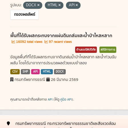
รูปแบบ:
DOCX
HTML
API
กรองผลลัพธ์
พื้นที่ได้รับผลกระทบจากแผ่นดินถล่มและน้ำป่าไหลหลาก
16092 total views
97 recent views
ด้านธรณีพิบัติภัย
สถิติทางการ
ข้อมูลพื้นที่ที่ได้รับผลกระทบจากดินถล่มน้ำป่าไหลหลาก และน้ำท่วมฉับ
พลัน โดยได้มาจากการประมวลผลด้วยแบบจำลอง
CSV
SHP
API
HTML
DOCX
กรมทรัพยากรธรณี
26 มีนาคม 2569
คุณสามารถเข้าถึงคลังทาง
API
(ให้ดู
คู่มือ API
).
กรมทรัพยากรธรณี กระทรวงทรัพยากรธรรมชาติและสิ่งแวดล้อม