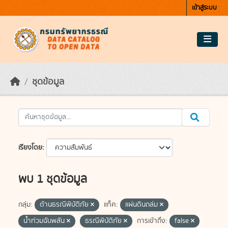
Skip to main content
เข้าสู่ระบบ
ชุดข้อมูล
เรียงโดย
พบ 1 ชุดข้อมูล
กลุ่ม:
ด้านธรณีพิบัติภัย
แท็ค:
แผ่นดินถล่ม
น้ำท่วมฉับพลัน
ธรณีพิบัติภัย
การเข้าถึง:
false