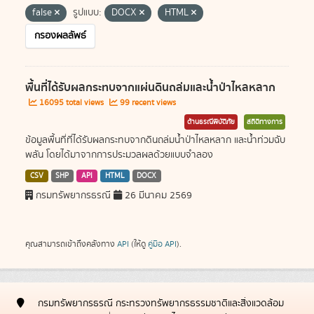
false
รูปแบบ:
DOCX
HTML
กรองผลลัพธ์
พื้นที่ได้รับผลกระทบจากแผ่นดินถล่มและน้ำป่าไหลหลาก
16095 total views
99 recent views
ด้านธรณีพิบัติภัย
สถิติทางการ
ข้อมูลพื้นที่ที่ได้รับผลกระทบจากดินถล่มน้ำป่าไหลหลาก และน้ำท่วมฉับ
พลัน โดยได้มาจากการประมวลผลด้วยแบบจำลอง
CSV
SHP
API
HTML
DOCX
กรมทรัพยากรธรณี
26 มีนาคม 2569
คุณสามารถเข้าถึงคลังทาง
API
(ให้ดู
คู่มือ API
).
กรมทรัพยากรธรณี กระทรวงทรัพยากรธรรมชาติและสิ่งแวดล้อม