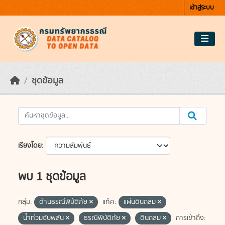
Skip to main content
เข้าสู่ระบบ
ชุดข้อมูล
เรียงโดย
พบ 1 ชุดข้อมูล
กลุ่ม:
ด้านธรณีพิบัติภัย
แท็ค:
แผ่นดินถล่ม
น้ำท่วมฉับพลัน
ธรณีพิบัติภัย
ดินถล่ม
การเข้าถึง: