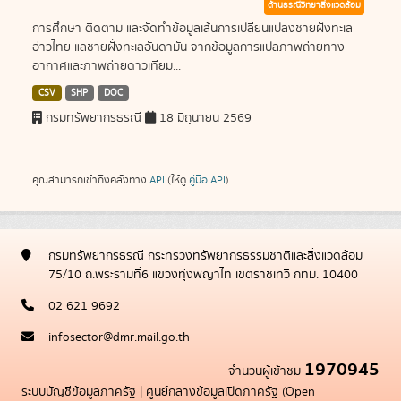
ด้านธรณีวิทยาสิ่งแวดล้อม
การศึกษา ติดตาม และจัดทำข้อมูลเส้นการเปลี่ยนแปลงชายฝั่งทะเล
อ่าวไทย แลชายฝั่งทะเลอันดามัน จากข้อมูลการแปลภาพถ่ายทาง
อากาศและภาพถ่ายดาวเทียม...
CSV
SHP
DOC
กรมทรัพยากรธรณี
18 มิถุนายน 2569
คุณสามารถเข้าถึงคลังทาง
API
(ให้ดู
คู่มือ API
).
กรมทรัพยากรธรณี กระทรวงทรัพยากรธรรมชาติและสิ่งแวดล้อม
75/10 ถ.พระรามที่6 แขวงทุ่งพญาไท เขตราชเทวี กทม. 10400
02 621 9692
infosector@dmr.mail.go.th
1970945
จำนวนผู้เข้าชม
ระบบบัญชีข้อมูลภาครัฐ
|
ศูนย์กลางข้อมูลเปิดภาครัฐ (Open