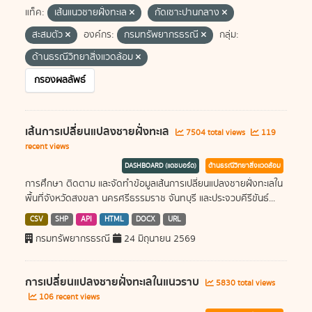
แท็ค:
เส้นแนวชายฝั่งทะเล
กัดเซาะปานกลาง
สะสมตัว
องค์กร:
กรมทรัพยากรธรณี
กลุ่ม:
ด้านธรณีวิทยาสิ่งแวดล้อม
กรองผลลัพธ์
เส้นการเปลี่ยนแปลงชายฝั่งทะเล
7504 total views
119
recent views
DASHBOARD (แดชบอร์ด)
ด้านธรณีวิทยาสิ่งแวดล้อม
การศึกษา ติดตาม และจัดทำข้อมูลเส้นการเปลี่ยนแปลงชายฝั่งทะเลใน
พื้นที่จังหวัดสงขลา นครศรีธรรมราช จันทบุรี และประจวบคีรีขันธ์...
CSV
SHP
API
HTML
DOCX
URL
กรมทรัพยากรธรณี
24 มิถุนายน 2569
การเปลี่ยนแปลงชายฝั่งทะเลในแนวราบ
5830 total views
106 recent views