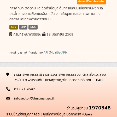
ด้านธรณีวิทยาสิ่งแวดล้อม
การศึกษา ติดตาม และจัดทำข้อมูลเส้นการเปลี่ยนแปลงชายฝั่งทะเล
อ่าวไทย แลชายฝั่งทะเลอันดามัน จากข้อมูลการแปลภาพถ่ายทาง
อากาศและภาพถ่ายดาวเทียม...
CSV
SHP
DOC
กรมทรัพยากรธรณี
18 มิถุนายน 2569
คุณสามารถเข้าถึงคลังทาง
API
(ให้ดู
คู่มือ API
).
กรมทรัพยากรธรณี กระทรวงทรัพยากรธรรมชาติและสิ่งแวดล้อม
75/10 ถ.พระรามที่6 แขวงทุ่งพญาไท เขตราชเทวี กทม. 10400
02 621 9692
infosector@dmr.mail.go.th
1970348
จำนวนผู้เข้าชม
ระบบบัญชีข้อมูลภาครัฐ
|
ศูนย์กลางข้อมูลเปิดภาครัฐ (Open