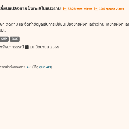
ลี่ยนแปลงชายฝั่งทะเลในแนวราบ
5828 total views
104 recent views
ษา ติดตาม และจัดทำข้อมูลเส้นการเปลี่ยนแปลงชายฝั่งทะเลอ่าวไทย แลชายฝั่งท
ม...
SHP
DOC
ทรัพยากรธรณี
18 มิถุนายน 2569
ารถเข้าถึงคลังทาง
API
(ให้ดู
คู่มือ API
).