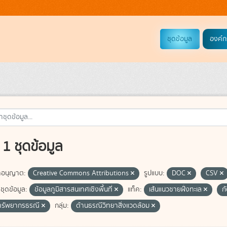
ชุดข้อมูล
องค์ก
1 ชุดข้อมูล
อนุญาต:
Creative Commons Attributions
รูปแบบ:
DOC
CSV
ชุดข้อมูล:
ข้อมูลภูมิสารสนเทศเชิงพื้นที่
แท็ค:
เส้นแนวชายฝั่งทะเล
ก
ทรัพยากรธรณี
กลุ่ม:
ด้านธรณีวิทยาสิ่งแวดล้อม