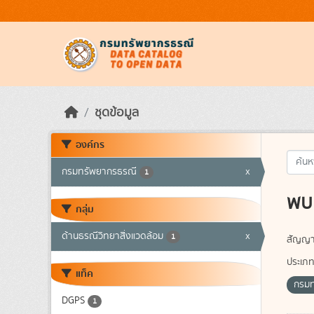
Skip to main content
ชุดข้อมูล
องค์กร
กรมทรัพยากรธรณี
x
1
พบ 
กลุ่ม
ด้านธรณีวิทยาสิ่งแวดล้อม
x
1
สัญญา
ประเภท
แท็ค
กรม
DGPS
1