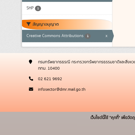
SHP
1
สัญญาอนุญาต
Creative Commons Attributions
x
1
กรมทรัพยากรธรณี กระทรวงทรัพยากรธรรมชาติและสิ่งแวด
กทม. 10400
02 621 9692
infosector@dmr.mail.go.th
เว็บไซต์นี้ใช้ "คุกกี้" เพื