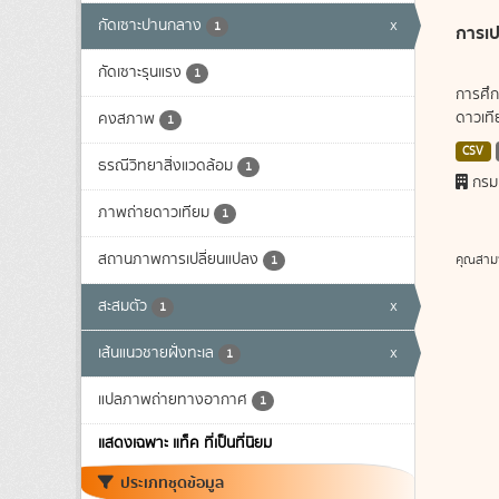
กัดเซาะปานกลาง
x
1
การเป
กัดเซาะรุนแรง
1
การศึก
ดาวเทีย
คงสภาพ
1
CSV
ธรณีวิทยาสิ่งแวดล้อม
1
กรม
ภาพถ่ายดาวเทียม
1
สถานภาพการเปลี่ยนแปลง
คุณสาม
1
สะสมตัว
x
1
เส้นแนวชายฝั่งทะเล
x
1
แปลภาพถ่ายทางอากาศ
1
แสดงเฉพาะ แท็ค ที่เป็นที่นิยม
ประเภทชุดข้อมูล