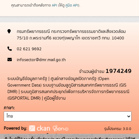
คุณสามารถเข้าถึงคลังทาง
API
(ให้ดู
คู่มือ API
).
กรมทรัพยากรธรณี กระทรวงทรัพยากรธรรมชาติและสิ่งแวดล้อม
75/10 ถ.พระรามที่6 แขวงทุ่งพญาไท เขตราชเทวี กทม. 10400
02 621 9692
infosector@dmr.mail.go.th
1974249
จำนวนผู้เข้าชม
ระบบบัญชีข้อมูลภาครัฐ
|
ศูนย์กลางข้อมูลเปิดภาครัฐ (Open
Government Data)
ระบบฐานข้อมลูภูมิสารสนเทศทรัพยากรธรณี (GIS
DMR)
|
ระบบภูมิสารสนเทศประยุกต์เพื่อการบริหารจัดการทรัพยากรธรณี
(GISPORTAL DMR)
|
คู่มือผู้ใช้งาน
ภาษา
Powered by:
รุ่นโปรแกรม: 3.0.0
สนับสนุนระบบ Thai-GDC โดย สำนักงานสถิติแห่งชาติ
วันที่: 2025-05-
x