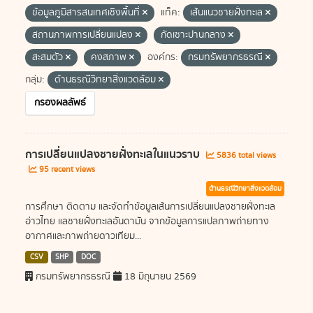
ข้อมูลภูมิสารสนเทศเชิงพื้นที่
แท็ค:
เส้นแนวชายฝั่งทะเล
สถานภาพการเปลี่ยนแปลง
กัดเซาะปานกลาง
สะสมตัว
คงสภาพ
องค์กร:
กรมทรัพยากรธรณี
กลุ่ม:
ด้านธรณีวิทยาสิ่งแวดล้อม
กรองผลลัพธ์
การเปลี่ยนแปลงชายฝั่งทะเลในแนวราบ
5836 total views
95 recent views
ด้านธรณีวิทยาสิ่งแวดล้อม
การศึกษา ติดตาม และจัดทำข้อมูลเส้นการเปลี่ยนแปลงชายฝั่งทะเล
อ่าวไทย แลชายฝั่งทะเลอันดามัน จากข้อมูลการแปลภาพถ่ายทาง
อากาศและภาพถ่ายดาวเทียม...
CSV
SHP
DOC
กรมทรัพยากรธรณี
18 มิถุนายน 2569