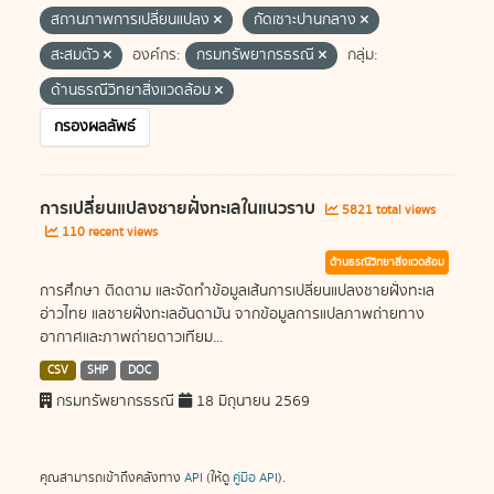
สถานภาพการเปลี่ยนแปลง
กัดเซาะปานกลาง
สะสมตัว
องค์กร:
กรมทรัพยากรธรณี
กลุ่ม:
ด้านธรณีวิทยาสิ่งแวดล้อม
กรองผลลัพธ์
การเปลี่ยนแปลงชายฝั่งทะเลในแนวราบ
5821 total views
110 recent views
ด้านธรณีวิทยาสิ่งแวดล้อม
การศึกษา ติดตาม และจัดทำข้อมูลเส้นการเปลี่ยนแปลงชายฝั่งทะเล
อ่าวไทย แลชายฝั่งทะเลอันดามัน จากข้อมูลการแปลภาพถ่ายทาง
อากาศและภาพถ่ายดาวเทียม...
CSV
SHP
DOC
กรมทรัพยากรธรณี
18 มิถุนายน 2569
คุณสามารถเข้าถึงคลังทาง
API
(ให้ดู
คู่มือ API
).