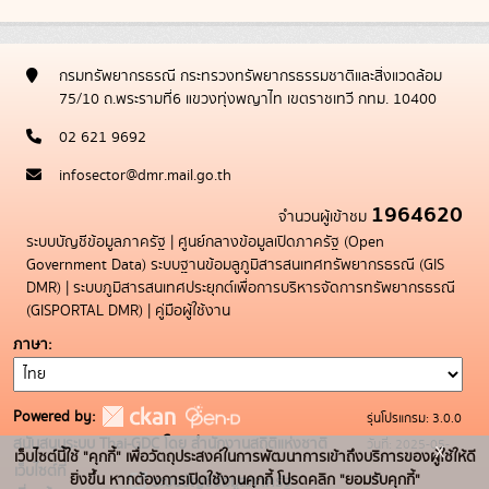
กรมทรัพยากรธรณี กระทรวงทรัพยากรธรรมชาติและสิ่งแวดล้อม
75/10 ถ.พระรามที่6 แขวงทุ่งพญาไท เขตราชเทวี กทม. 10400
02 621 9692
infosector@dmr.mail.go.th
1964620
จำนวนผู้เข้าชม
ระบบบัญชีข้อมูลภาครัฐ
|
ศูนย์กลางข้อมูลเปิดภาครัฐ (Open
Government Data)
ระบบฐานข้อมลูภูมิสารสนเทศทรัพยากรธรณี (GIS
DMR)
|
ระบบภูมิสารสนเทศประยุกต์เพื่อการบริหารจัดการทรัพยากรธรณี
(GISPORTAL DMR)
|
คู่มือผู้ใช้งาน
ภาษา
Powered by:
รุ่นโปรแกรม: 3.0.0
สนับสนุนระบบ Thai-GDC โดย สำนักงานสถิติแห่งชาติ
วันที่: 2025-05-
x
เว็บไซต์นี้ใช้ "คุกกี้" เพื่อวัตถุประสงค์ในการพัฒนาการเข้าถึงบริการของผู้ใช้ให้ดี
เว็บไซต์ที่
19
ยิ่งขึ้น หากต้องการเปิดใช้งานคุกกี้ โปรดคลิก "ยอมรับคุกกี้"
ระบบบัญชีข้อมูลภาครัฐ