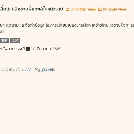
ลี่ยนแปลงชายฝั่งทะเลในแนวราบ
5836 total views
95 recent views
ษา ติดตาม และจัดทำข้อมูลเส้นการเปลี่ยนแปลงชายฝั่งทะเลอ่าวไทย แลชายฝั่งท
ม...
SHP
DOC
ทรัพยากรธรณี
18 มิถุนายน 2569
ารถเข้าถึงคลังทาง
API
(ให้ดู
คู่มือ API
).