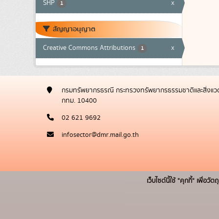
SHP
x
1
สัญญาอนุญาต
Creative Commons Attributions
x
1
กรมทรัพยากรธรณี กระทรวงทรัพยากรธรรมชาติและสิ่งแวด
กทม. 10400
02 621 9692
infosector@dmr.mail.go.th
เว็บไซต์นี้ใช้ "คุกกี้" เพื