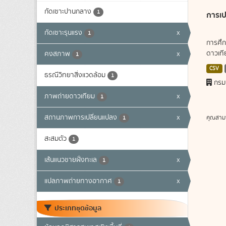
กัดเซาะปานกลาง
1
การเป
กัดเซาะรุนแรง
x
1
การศึก
ดาวเทีย
คงสภาพ
x
1
CSV
ธรณีวิทยาสิ่งแวดล้อม
1
กรม
ภาพถ่ายดาวเทียม
x
1
สถานภาพการเปลี่ยนแปลง
x
คุณสาม
1
สะสมตัว
1
เส้นแนวชายฝั่งทะเล
x
1
แปลภาพถ่ายทางอากาศ
x
1
ประเภทชุดข้อมูล