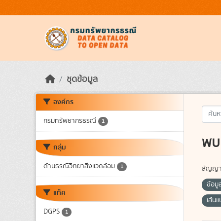
Skip to main content
ชุดข้อมูล
องค์กร
กรมทรัพยากรธรณี
1
พบ 
กลุ่ม
ด้านธรณีวิทยาสิ่งแวดล้อม
1
สัญญา
ข้อมู
แท็ค
เส้น
DGPS
1