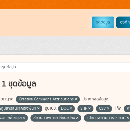
ชุดข้อมูล
องค์ก
1 ชุดข้อมูล
อนุญาต:
Creative Commons Attributions
ประเภทชุดข้อมูล:
ลภูมิสารสนเทศเชิงพื้นที่
รูปแบบ:
DOC
SHP
CSV
แท็ค:
ภ
แนวชายฝั่งทะเล
สถานภาพการเปลี่ยนแปลง
แปลภาพถ่ายทางอากาศ