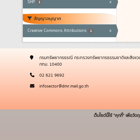
SHP
x
1
สัญญาอนุญาต
Creative Commons Attributions
x
1
กรมทรัพยากรธรณี กระทรวงทรัพยากรธรรมชาติและสิ่งแวด
กทม. 10400
02 621 9692
infosector@dmr.mail.go.th
เว็บไซต์นี้ใช้ "คุกกี้" เพื