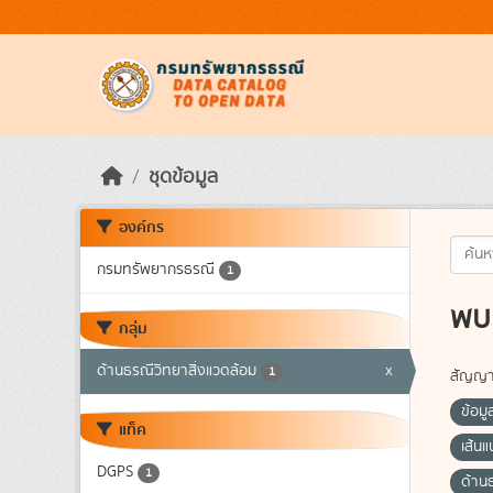
Skip to main content
ชุดข้อมูล
องค์กร
กรมทรัพยากรธรณี
1
พบ 
กลุ่ม
ด้านธรณีวิทยาสิ่งแวดล้อม
x
1
สัญญา
ข้อมู
แท็ค
เส้น
DGPS
1
ด้าน