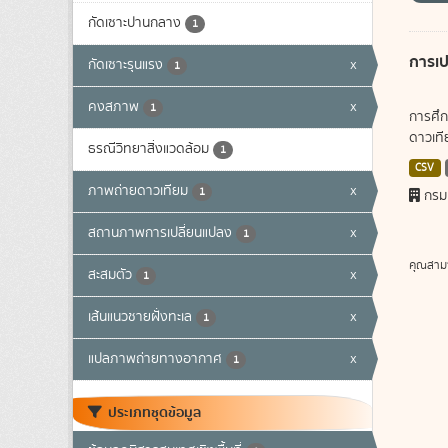
กัดเซาะปานกลาง
1
การเป
กัดเซาะรุนแรง
x
1
คงสภาพ
x
1
การศึก
ดาวเทีย
ธรณีวิทยาสิ่งแวดล้อม
1
CSV
ภาพถ่ายดาวเทียม
x
1
กรม
สถานภาพการเปลี่ยนแปลง
x
1
คุณสาม
สะสมตัว
x
1
เส้นแนวชายฝั่งทะเล
x
1
แปลภาพถ่ายทางอากาศ
x
1
ประเภทชุดข้อมูล