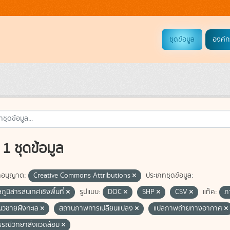
ชุดข้อมูล
องค์ก
1 ชุดข้อมูล
อนุญาต:
Creative Commons Attributions
ประเภทชุดข้อมูล:
ลภูมิสารสนเทศเชิงพื้นที่
รูปแบบ:
DOC
SHP
CSV
แท็ค:
ภ
แนวชายฝั่งทะเล
สถานภาพการเปลี่ยนแปลง
แปลภาพถ่ายทางอากาศ
ธรณีวิทยาสิ่งแวดล้อม