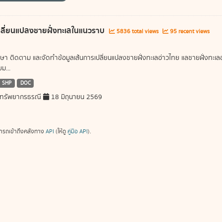
ลี่ยนแปลงชายฝั่งทะเลในแนวราบ
5836 total views
95 recent views
ษา ติดตาม และจัดทำข้อมูลเส้นการเปลี่ยนแปลงชายฝั่งทะเลอ่าวไทย แลชายฝั่งท
ม...
SHP
DOC
ทรัพยากรธรณี
18 มิถุนายน 2569
ารถเข้าถึงคลังทาง
API
(ให้ดู
คู่มือ API
).