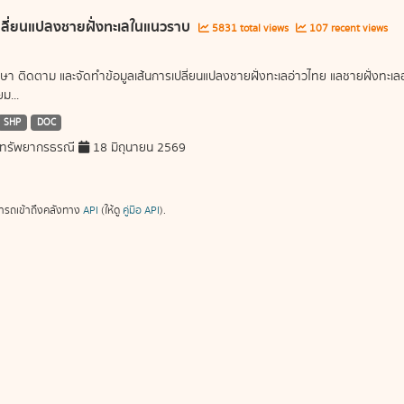
ลี่ยนแปลงชายฝั่งทะเลในแนวราบ
5831 total views
107 recent views
ษา ติดตาม และจัดทำข้อมูลเส้นการเปลี่ยนแปลงชายฝั่งทะเลอ่าวไทย แลชายฝั่งท
ม...
SHP
DOC
ทรัพยากรธรณี
18 มิถุนายน 2569
ารถเข้าถึงคลังทาง
API
(ให้ดู
คู่มือ API
).