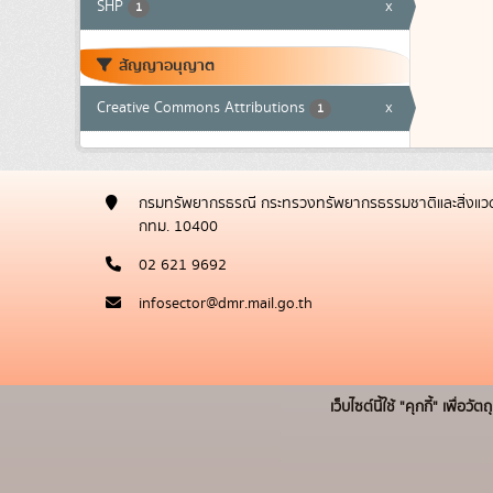
SHP
x
1
สัญญาอนุญาต
Creative Commons Attributions
x
1
กรมทรัพยากรธรณี กระทรวงทรัพยากรธรรมชาติและสิ่งแวด
กทม. 10400
02 621 9692
infosector@dmr.mail.go.th
เว็บไซต์นี้ใช้ "คุกกี้" เพื