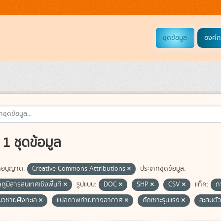
ชุดข้อมูล
องค์ก
1 ชุดข้อมูล
อนุญาต:
Creative Commons Attributions
ประเภทชุดข้อมูล:
ลภูมิสารสนเทศเชิงพื้นที่
รูปแบบ:
DOC
SHP
CSV
แท็ค:
ภ
แนวชายฝั่งทะเล
แปลภาพถ่ายทางอากาศ
กัดเซาะรุนแรง
สะสมตั