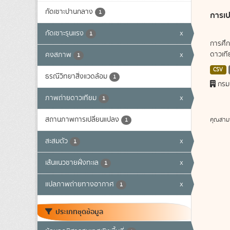
กัดเซาะปานกลาง
1
การเป
กัดเซาะรุนแรง
x
1
การศึก
ดาวเทีย
คงสภาพ
x
1
CSV
ธรณีวิทยาสิ่งแวดล้อม
1
กรม
ภาพถ่ายดาวเทียม
x
1
สถานภาพการเปลี่ยนแปลง
คุณสาม
1
สะสมตัว
x
1
เส้นแนวชายฝั่งทะเล
x
1
แปลภาพถ่ายทางอากาศ
x
1
ประเภทชุดข้อมูล