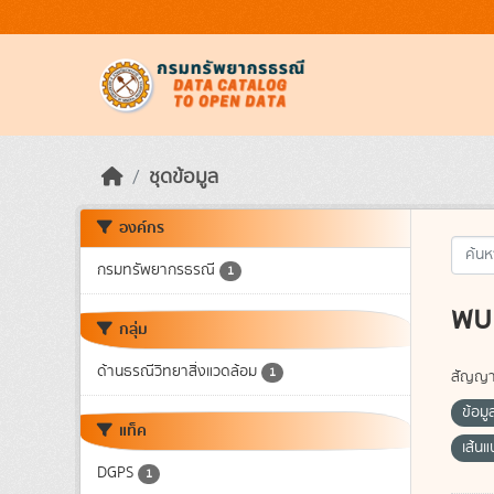
Skip to main content
ชุดข้อมูล
องค์กร
กรมทรัพยากรธรณี
1
พบ 
กลุ่ม
ด้านธรณีวิทยาสิ่งแวดล้อม
1
สัญญา
ข้อมู
แท็ค
เส้น
DGPS
1