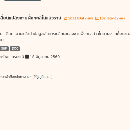
ลี่ยนแปลงชายฝั่งทะเลในแนวราบ
5831 total views
107 recent views
ษา ติดตาม และจัดทำข้อมูลเส้นการเปลี่ยนแปลงชายฝั่งทะเลอ่าวไทย แลชายฝั่งท
ม...
SHP
DOC
ทรัพยากรธรณี
18 มิถุนายน 2569
ารถเข้าถึงคลังทาง
API
(ให้ดู
คู่มือ API
).