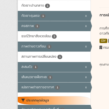
กัดเซาะปานกลาง
1
การเป
กัดเซาะรุนแรง
x
1
คงสภาพ
x
1
การศึก
ดาวเทีย
ธรณีวิทยาสิ่งแวดล้อม
1
CSV
ภาพถ่ายดาวเทียม
x
1
กรม
สถานภาพการเปลี่ยนแปลง
1
คุณสาม
สะสมตัว
x
1
เส้นแนวชายฝั่งทะเล
x
1
แปลภาพถ่ายทางอากาศ
x
1
ประเภทชุดข้อมูล