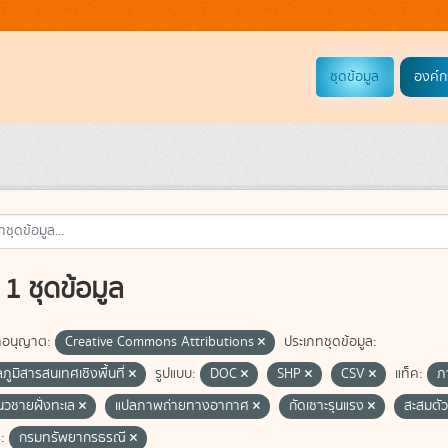
ชุดข้อมูล
องค์ก
1 ชุดข้อมูล
อนุญาต:
Creative Commons Attributions
ประเภทชุดข้อมูล:
ลภูมิสารสนเทศเชิงพื้นที่
รูปแบบ:
DOC
SHP
CSV
แท็ค:
ภ
แนวชายฝั่งทะเล
แปลภาพถ่ายทางอากาศ
กัดเซาะรุนแรง
สะสมตั
:
กรมทรัพยากรธรณี