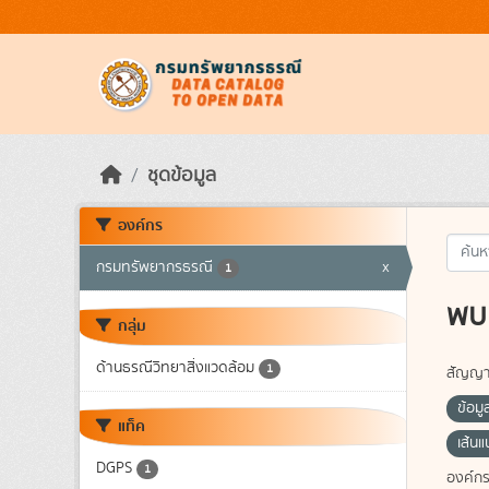
Skip to main content
ชุดข้อมูล
องค์กร
กรมทรัพยากรธรณี
x
1
พบ 
กลุ่ม
ด้านธรณีวิทยาสิ่งแวดล้อม
1
สัญญา
ข้อมู
แท็ค
เส้น
DGPS
1
องค์กร