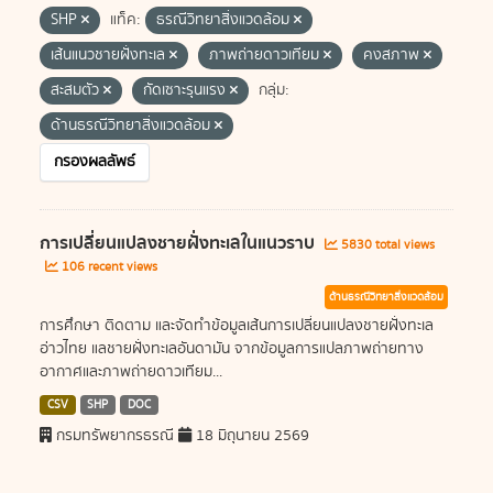
SHP
แท็ค:
ธรณีวิทยาสิ่งแวดล้อม
เส้นแนวชายฝั่งทะเล
ภาพถ่ายดาวเทียม
คงสภาพ
สะสมตัว
กัดเซาะรุนแรง
กลุ่ม:
ด้านธรณีวิทยาสิ่งแวดล้อม
กรองผลลัพธ์
การเปลี่ยนแปลงชายฝั่งทะเลในแนวราบ
5830 total views
106 recent views
ด้านธรณีวิทยาสิ่งแวดล้อม
การศึกษา ติดตาม และจัดทำข้อมูลเส้นการเปลี่ยนแปลงชายฝั่งทะเล
อ่าวไทย แลชายฝั่งทะเลอันดามัน จากข้อมูลการแปลภาพถ่ายทาง
อากาศและภาพถ่ายดาวเทียม...
CSV
SHP
DOC
กรมทรัพยากรธรณี
18 มิถุนายน 2569