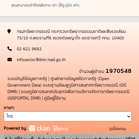
คุณสามารถเข้าถึงคลังทาง
API
(ให้ดู
คู่มือ API
).
กรมทรัพยากรธรณี กระทรวงทรัพยากรธรรมชาติและสิ่งแวดล้อม
75/10 ถ.พระรามที่6 แขวงทุ่งพญาไท เขตราชเทวี กทม. 10400
02 621 9692
infosector@dmr.mail.go.th
1970548
จำนวนผู้เข้าชม
ระบบบัญชีข้อมูลภาครัฐ
|
ศูนย์กลางข้อมูลเปิดภาครัฐ (Open
Government Data)
ระบบฐานข้อมลูภูมิสารสนเทศทรัพยากรธรณี (GIS
DMR)
|
ระบบภูมิสารสนเทศประยุกต์เพื่อการบริหารจัดการทรัพยากรธรณี
(GISPORTAL DMR)
|
คู่มือผู้ใช้งาน
ภาษา
Powered by:
รุ่นโปรแกรม:
3.0.0
สนับสนุนระบบ Thai-GDC โดย สำนักงานสถิติแห่งชาติ
x