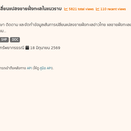
ลี่ยนแปลงชายฝั่งทะเลในแนวราบ
5821 total views
110 recent views
ษา ติดตาม และจัดทำข้อมูลเส้นการเปลี่ยนแปลงชายฝั่งทะเลอ่าวไทย แลชายฝั่งท
ม...
SHP
DOC
ทรัพยากรธรณี
18 มิถุนายน 2569
ารถเข้าถึงคลังทาง
API
(ให้ดู
คู่มือ API
).