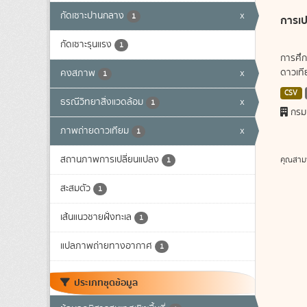
กัดเซาะปานกลาง
x
1
การเป
กัดเซาะรุนแรง
1
การศึก
ดาวเทีย
คงสภาพ
x
1
CSV
ธรณีวิทยาสิ่งแวดล้อม
x
1
กรม
ภาพถ่ายดาวเทียม
x
1
สถานภาพการเปลี่ยนแปลง
คุณสาม
1
สะสมตัว
1
เส้นแนวชายฝั่งทะเล
1
แปลภาพถ่ายทางอากาศ
1
ประเภทชุดข้อมูล