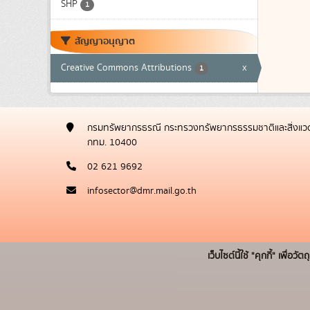
SHP
1
สัญญาอนุญาต
Creative Commons Attributions
x
1
กรมทรัพยากรธรณี กระทรวงทรัพยากรธรรมชาติและสิ่งแวด
กทม. 10400
02 621 9692
infosector@dmr.mail.go.th
เว็บไซต์นี้ใช้ "คุกกี้" เพื