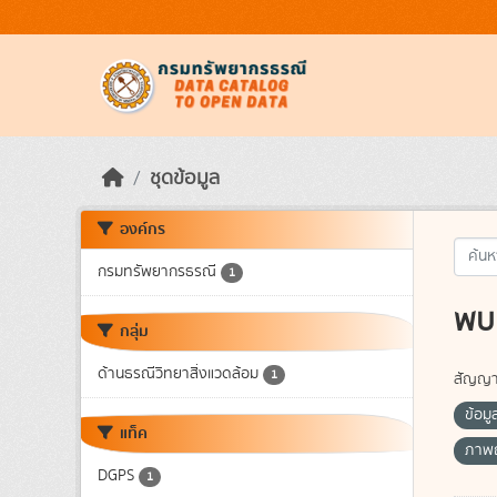
Skip to main content
ชุดข้อมูล
องค์กร
กรมทรัพยากรธรณี
1
พบ 
กลุ่ม
ด้านธรณีวิทยาสิ่งแวดล้อม
1
สัญญา
ข้อมู
แท็ค
ภาพถ
DGPS
1