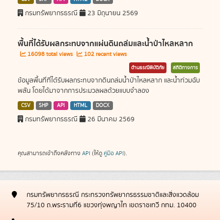
กรมทรัพยากรธรณี
23 มิถุนายน 2569
พื้นที่ได้รับผลกระทบจากแผ่นดินถล่มและน้ำป่าไหลหลาก
16098 total views
102 recent views
ด้านธรณีพิบัติภัย
สถิติทางการ
ข้อมูลพื้นที่ที่ได้รับผลกระทบจากดินถล่มน้ำป่าไหลหลาก และน้ำท่วมฉับ
พลัน โดยได้มาจากการประมวลผลด้วยแบบจำลอง
CSV
SHP
API
HTML
DOCX
กรมทรัพยากรธรณี
26 มีนาคม 2569
คุณสามารถเข้าถึงคลังทาง
API
(ให้ดู
คู่มือ API
).
กรมทรัพยากรธรณี กระทรวงทรัพยากรธรรมชาติและสิ่งแวดล้อม
75/10 ถ.พระรามที่6 แขวงทุ่งพญาไท เขตราชเทวี กทม. 10400