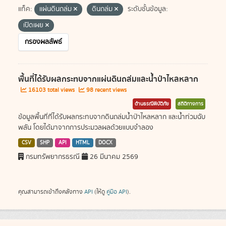
แท็ค:
แผ่นดินถล่ม
ดินถล่ม
ระดับชั้นข้อมูล:
เปิดเผย
กรองผลลัพธ์
พื้นที่ได้รับผลกระทบจากแผ่นดินถล่มและน้ำป่าไหลหลาก
16103 total views
98 recent views
ด้านธรณีพิบัติภัย
สถิติทางการ
ข้อมูลพื้นที่ที่ได้รับผลกระทบจากดินถล่มน้ำป่าไหลหลาก และน้ำท่วมฉับ
พลัน โดยได้มาจากการประมวลผลด้วยแบบจำลอง
CSV
SHP
API
HTML
DOCX
กรมทรัพยากรธรณี
26 มีนาคม 2569
คุณสามารถเข้าถึงคลังทาง
API
(ให้ดู
คู่มือ API
).