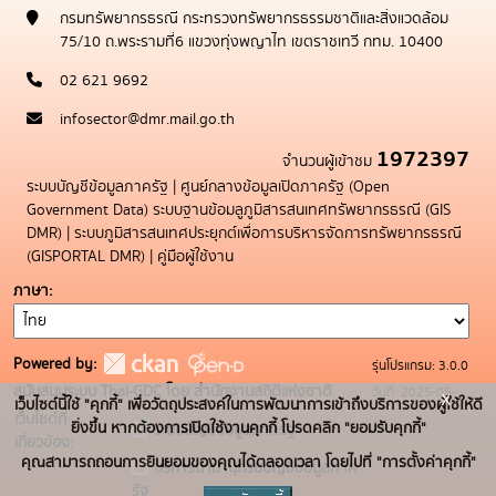
กรมทรัพยากรธรณี กระทรวงทรัพยากรธรรมชาติและสิ่งแวดล้อม
75/10 ถ.พระรามที่6 แขวงทุ่งพญาไท เขตราชเทวี กทม. 10400
02 621 9692
infosector@dmr.mail.go.th
1972397
จำนวนผู้เข้าชม
ระบบบัญชีข้อมูลภาครัฐ
|
ศูนย์กลางข้อมูลเปิดภาครัฐ (Open
Government Data)
ระบบฐานข้อมลูภูมิสารสนเทศทรัพยากรธรณี (GIS
DMR)
|
ระบบภูมิสารสนเทศประยุกต์เพื่อการบริหารจัดการทรัพยากรธรณี
(GISPORTAL DMR)
|
คู่มือผู้ใช้งาน
ภาษา
Powered by:
รุ่นโปรแกรม: 3.0.0
สนับสนุนระบบ Thai-GDC โดย สำนักงานสถิติแห่งชาติ
วันที่: 2025-05-
x
เว็บไซต์นี้ใช้ "คุกกี้" เพื่อวัตถุประสงค์ในการพัฒนาการเข้าถึงบริการของผู้ใช้ให้ดี
เว็บไซต์ที่
19
ยิ่งขึ้น หากต้องการเปิดใช้งานคุกกี้ โปรดคลิก "ยอมรับคุกกี้"
ระบบบัญชีข้อมูลภาครัฐ
เกี่ยวข้อง:
คุณสามารถถอนการยินยอมของคุณได้ตลอดเวลา โดยไปที่ "การตั้งค่าคุกกี้"
บริการนามานุกรมบัญชีข้อมูลภาค
รัฐ