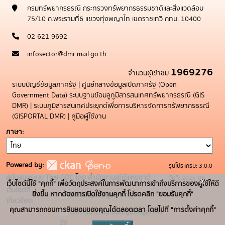
กรมทรัพยากรธรณี กระทรวงทรัพยากรธรรมชาติและสิ่งแวดล้อม
75/10 ถ.พระรามที่6 แขวงทุ่งพญาไท เขตราชเทวี กทม. 10400
02 621 9692
infosector@dmr.mail.go.th
1969276
จำนวนผู้เข้าชม
ระบบบัญชีข้อมูลภาครัฐ
|
ศูนย์กลางข้อมูลเปิดภาครัฐ (Open
Government Data)
ระบบฐานข้อมลูภูมิสารสนเทศทรัพยากรธรณี (GIS
DMR)
|
ระบบภูมิสารสนเทศประยุกต์เพื่อการบริหารจัดการทรัพยากรธรณี
(GISPORTAL DMR)
|
คู่มือผู้ใช้งาน
ภาษา
Powered by:
รุ่นโปรแกรม: 3.0.0
สนับสนุนระบบ Thai-GDC โดย สำนักงานสถิติแห่งชาติ
วันที่: 2025-05-
x
เว็บไซต์นี้ใช้ "คุกกี้" เพื่อวัตถุประสงค์ในการพัฒนาการเข้าถึงบริการของผู้ใช้ให้ดี
เว็บไซต์ที่
19
ยิ่งขึ้น หากต้องการเปิดใช้งานคุกกี้ โปรดคลิก "ยอมรับคุกกี้"
ระบบบัญชีข้อมูลภาครัฐ
เกี่ยวข้อง:
คุณสามารถถอนการยินยอมของคุณได้ตลอดเวลา โดยไปที่ "การตั้งค่าคุกกี้"
บริการนามานุกรมบัญชีข้อมูลภาค
รัฐ