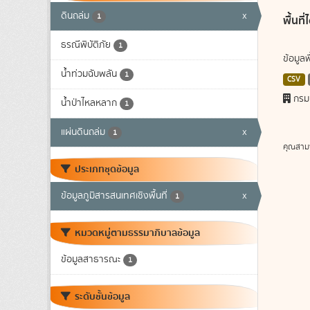
ดินถล่ม
x
1
พื้นท
ธรณีพิบัติภัย
1
ข้อมูล
น้ำท่วมฉับพลัน
1
CSV
กรม
น้ำป่าไหลหลาก
1
แผ่นดินถล่ม
x
1
คุณสาม
ประเภทชุดข้อมูล
ข้อมูลภูมิสารสนเทศเชิงพื้นที่
x
1
หมวดหมู่ตามธรรมาภิบาลข้อมูล
ข้อมูลสาธารณะ
1
ระดับชั้นข้อมูล