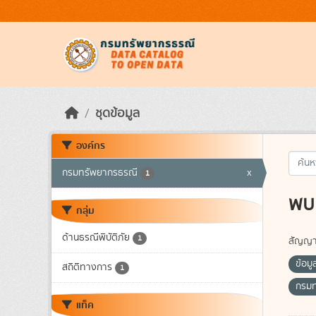
Skip to main content
ชุดข้อมูล
องค์กร
กรมทรัพยากรธรณี
x
1
พบ 
กลุ่ม
ด้านธรณีพิบัติภัย
1
สัญญา
ข้อมู
สถิติทางการ
1
กรม
แท็ค