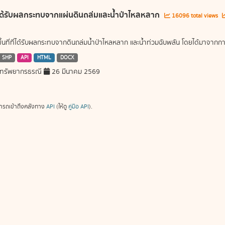
ี่ได้รับผลกระทบจากแผ่นดินถล่มและน้ำป่าไหลหลาก
16096 total views
พื้นที่ที่ได้รับผลกระทบจากดินถล่มน้ำป่าไหลหลาก และน้ำท่วมฉับพลัน โดยได้มาจ
SHP
API
HTML
DOCX
ทรัพยากรธรณี
26 มีนาคม 2569
ารถเข้าถึงคลังทาง
API
(ให้ดู
คู่มือ API
).