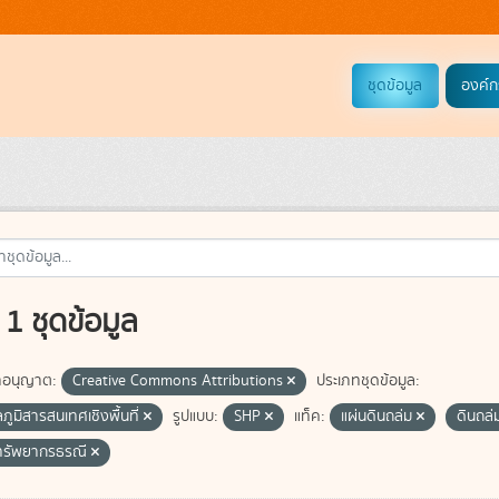
ชุดข้อมูล
องค์ก
1 ชุดข้อมูล
อนุญาต:
Creative Commons Attributions
ประเภทชุดข้อมูล:
ลภูมิสารสนเทศเชิงพื้นที่
รูปแบบ:
SHP
แท็ค:
แผ่นดินถล่ม
ดินถล
ทรัพยากรธรณี