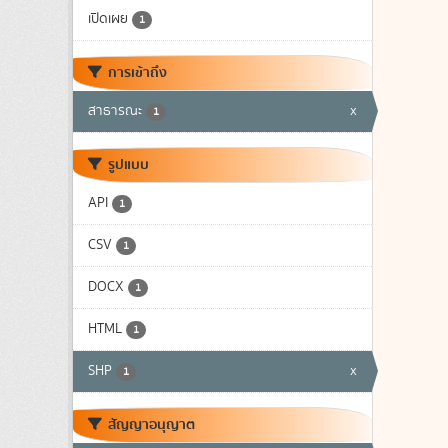
เปิดเผย
1
การเข้าถึง
สาธารณะ
x
1
รูปแบบ
API
1
CSV
1
DOCX
1
HTML
1
SHP
x
1
สัญญาอนุญาต