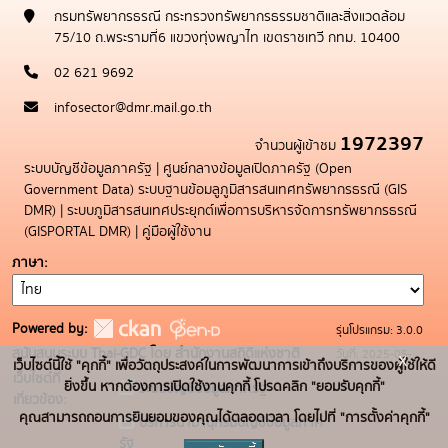
กรมทรัพยากรธรณี กระทรวงทรัพยากรธรรมชาติและสิ่งแวดล้อม
75/10 ถ.พระรามที่6 แขวงทุ่งพญาไท เขตราชเทวี กทม. 10400
02 621 9692
infosector@dmr.mail.go.th
1972397
จำนวนผู้เข้าชม
ระบบบัญชีข้อมูลภาครัฐ
|
ศูนย์กลางข้อมูลเปิดภาครัฐ (Open
Government Data)
ระบบฐานข้อมลูภูมิสารสนเทศทรัพยากรธรณี (GIS
DMR)
|
ระบบภูมิสารสนเทศประยุกต์เพื่อการบริหารจัดการทรัพยากรธรณี
(GISPORTAL DMR)
|
คู่มือผู้ใช้งาน
ภาษา
Powered by:
รุ่นโปรแกรม: 3.0.0
สนับสนุนระบบ Thai-GDC โดย สำนักงานสถิติแห่งชาติ
วันที่: 2025-05-
x
เว็บไซต์นี้ใช้ "คุกกี้" เพื่อวัตถุประสงค์ในการพัฒนาการเข้าถึงบริการของผู้ใช้ให้ดี
เว็บไซต์ที่
19
ยิ่งขึ้น หากต้องการเปิดใช้งานคุกกี้ โปรดคลิก "ยอมรับคุกกี้"
ระบบบัญชีข้อมูลภาครัฐ
เกี่ยวข้อง:
คุณสามารถถอนการยินยอมของคุณได้ตลอดเวลา โดยไปที่ "การตั้งค่าคุกกี้"
บริการนามานุกรมบัญชีข้อมูลภาค
รัฐ