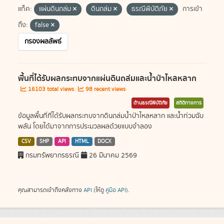
แท็ค:
แผ่นดินถล่ม
ดินถล่ม
ธรณีพิบัติภัย
การเข้า
ถึง:
false
กรองผลลัพธ์
พื้นที่ได้รับผลกระทบจากแผ่นดินถล่มและน้ำป่าไหลหลาก
16103 total views
98 recent views
ด้านธรณีพิบัติภัย
สถิติทางการ
ข้อมูลพื้นที่ที่ได้รับผลกระทบจากดินถล่มน้ำป่าไหลหลาก และน้ำท่วมฉับ
พลัน โดยได้มาจากการประมวลผลด้วยแบบจำลอง
CSV
SHP
API
HTML
DOCX
กรมทรัพยากรธรณี
26 มีนาคม 2569
คุณสามารถเข้าถึงคลังทาง
API
(ให้ดู
คู่มือ API
).