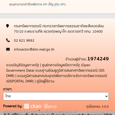
คุณสามารถเข้าถึงคลังทาง
API
(ให้ดู
คู่มือ API
).
กรมทรัพยากรธรณี กระทรวงทรัพยากรธรรมชาติและสิ่งแวดล้อม
75/10 ถ.พระรามที่6 แขวงทุ่งพญาไท เขตราชเทวี กทม. 10400
02 621 9692
infosector@dmr.mail.go.th
1974249
จำนวนผู้เข้าชม
ระบบบัญชีข้อมูลภาครัฐ
|
ศูนย์กลางข้อมูลเปิดภาครัฐ (Open
Government Data)
ระบบฐานข้อมลูภูมิสารสนเทศทรัพยากรธรณี (GIS
DMR)
|
ระบบภูมิสารสนเทศประยุกต์เพื่อการบริหารจัดการทรัพยากรธรณี
(GISPORTAL DMR)
|
คู่มือผู้ใช้งาน
ภาษา
Powered by:
รุ่นโปรแกรม: 3.0.0
สนับสนุนระบบ Thai-GDC โดย สำนักงานสถิติแห่งชาติ
วันที่: 2025-05-
x