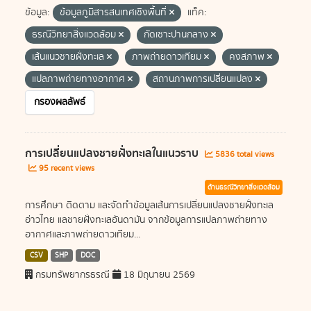
ข้อมูล:
ข้อมูลภูมิสารสนเทศเชิงพื้นที่
แท็ค:
ธรณีวิทยาสิ่งแวดล้อม
กัดเซาะปานกลาง
เส้นแนวชายฝั่งทะเล
ภาพถ่ายดาวเทียม
คงสภาพ
แปลภาพถ่ายทางอากาศ
สถานภาพการเปลี่ยนแปลง
กรองผลลัพธ์
การเปลี่ยนแปลงชายฝั่งทะเลในแนวราบ
5836 total views
95 recent views
ด้านธรณีวิทยาสิ่งแวดล้อม
การศึกษา ติดตาม และจัดทำข้อมูลเส้นการเปลี่ยนแปลงชายฝั่งทะเล
อ่าวไทย แลชายฝั่งทะเลอันดามัน จากข้อมูลการแปลภาพถ่ายทาง
อากาศและภาพถ่ายดาวเทียม...
CSV
SHP
DOC
กรมทรัพยากรธรณี
18 มิถุนายน 2569