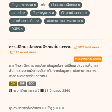
ข้อมูลสาธารณะ
แท็ค:
เส้นแนวชายฝั่งทะเล
สะสมตัว
กัดเซาะรุนแรง
กัดเซาะปานกลาง
ภาพถ่ายดาวเทียม
แปลภาพถ่ายทางอากาศ
DGPS
การเปลี่ยนแปลงชายฝั่งทะเลในแนวราบ
5821 total views
110 recent views
ด้านธรณีวิทยาสิ่งแวดล้อม
การศึกษา ติดตาม และจัดทำข้อมูลเส้นการเปลี่ยนแปลงชายฝั่งทะเล
อ่าวไทย แลชายฝั่งทะเลอันดามัน จากข้อมูลการแปลภาพถ่ายทาง
อากาศและภาพถ่ายดาวเทียม...
CSV
SHP
DOC
กรมทรัพยากรธรณี
18 มิถุนายน 2569
คุณสามารถเข้าถึงคลังทาง
API
(ให้ดู
คู่มือ API
).