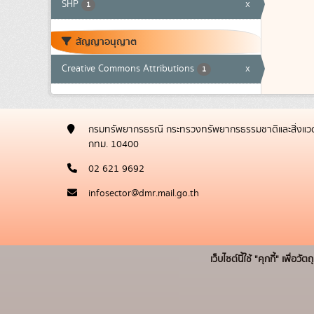
SHP
x
1
สัญญาอนุญาต
Creative Commons Attributions
x
1
กรมทรัพยากรธรณี กระทรวงทรัพยากรธรรมชาติและสิ่งแวด
กทม. 10400
02 621 9692
infosector@dmr.mail.go.th
เว็บไซต์นี้ใช้ "คุกกี้" เพื