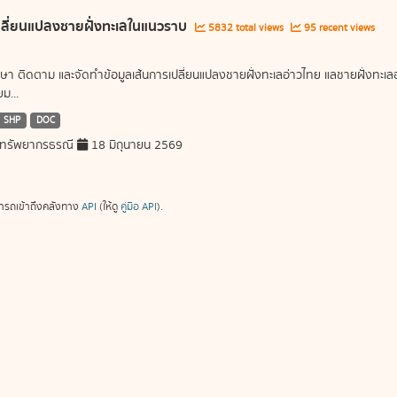
ลี่ยนแปลงชายฝั่งทะเลในแนวราบ
5832 total views
95 recent views
ษา ติดตาม และจัดทำข้อมูลเส้นการเปลี่ยนแปลงชายฝั่งทะเลอ่าวไทย แลชายฝั่งท
ม...
SHP
DOC
ทรัพยากรธรณี
18 มิถุนายน 2569
ารถเข้าถึงคลังทาง
API
(ให้ดู
คู่มือ API
).