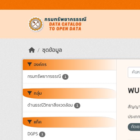
Skip to main content
ชุดข้อมูล
องค์กร
กรมทรัพยากรธรณี
1
พบ 
กลุ่ม
ด้านธรณีวิทยาสิ่งแวดล้อม
1
สัญญา
ประเภท
แท็ค
กัดเ
DGPS
1