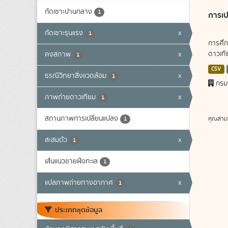
กัดเซาะปานกลาง
1
การเป
กัดเซาะรุนแรง
x
1
การศึก
ดาวเทีย
คงสภาพ
x
1
CSV
ธรณีวิทยาสิ่งแวดล้อม
x
1
กรม
ภาพถ่ายดาวเทียม
x
1
สถานภาพการเปลี่ยนแปลง
คุณสาม
1
สะสมตัว
x
1
เส้นแนวชายฝั่งทะเล
1
แปลภาพถ่ายทางอากาศ
x
1
ประเภทชุดข้อมูล