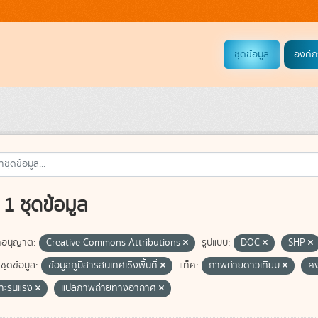
ชุดข้อมูล
องค์ก
1 ชุดข้อมูล
อนุญาต:
Creative Commons Attributions
รูปแบบ:
DOC
SHP
ชุดข้อมูล:
ข้อมูลภูมิสารสนเทศเชิงพื้นที่
แท็ค:
ภาพถ่ายดาวเทียม
ค
ซาะรุนแรง
แปลภาพถ่ายทางอากาศ