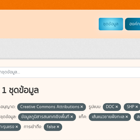
ชุดข้อมูล
องค์ก
1 ชุดข้อมูล
อนุญาต:
Creative Commons Attributions
รูปแบบ:
DOC
SHP
ชุดข้อมูล:
ข้อมูลภูมิสารสนเทศเชิงพื้นที่
แท็ค:
เส้นแนวชายฝั่งทะเล
ส
ซาะรุนแรง
การเข้าถึง:
false