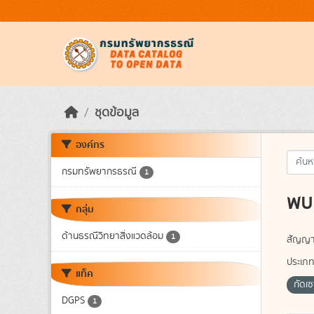
Skip to main content
ชุดข้อมูล
องค์กร
กรมทรัพยากรธรณี
1
พบ 
กลุ่ม
ด้านธรณีวิทยาสิ่งแวดล้อม
1
สัญญา
ประเภท
แท็ค
กัดเ
DGPS
1