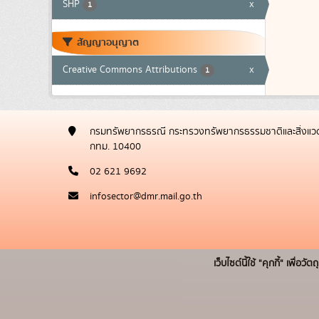
SHP
x
1
สัญญาอนุญาต
Creative Commons Attributions
x
1
กรมทรัพยากรธรณี กระทรวงทรัพยากรธรรมชาติและสิ่งแวด
กทม. 10400
02 621 9692
infosector@dmr.mail.go.th
เว็บไซต์นี้ใช้ "คุกกี้" เพื