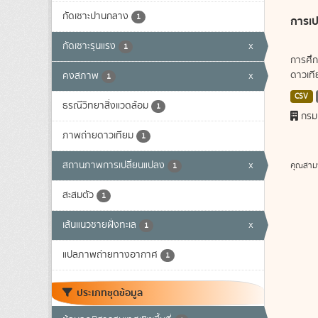
กัดเซาะปานกลาง
1
การเป
กัดเซาะรุนแรง
x
1
การศึก
ดาวเทีย
คงสภาพ
x
1
CSV
ธรณีวิทยาสิ่งแวดล้อม
1
กรม
ภาพถ่ายดาวเทียม
1
สถานภาพการเปลี่ยนแปลง
x
คุณสาม
1
สะสมตัว
1
เส้นแนวชายฝั่งทะเล
x
1
แปลภาพถ่ายทางอากาศ
1
ประเภทชุดข้อมูล