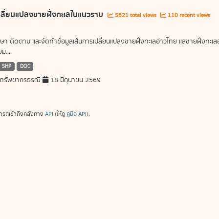
ลี่ยนแปลงชายฝั่งทะเลในแนวราบ
5821 total views
110 recent views
ษา ติดตาม และจัดทำข้อมูลเส้นการเปลี่ยนแปลงชายฝั่งทะเลอ่าวไทย แลชายฝั่งท
ม...
SHP
DOC
ทรัพยากรธรณี
18 มิถุนายน 2569
ารถเข้าถึงคลังทาง
API
(ให้ดู
คู่มือ API
).