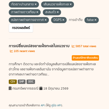
กัดเซาะปานกลาง
เส้นแนวชายฝั่งทะเล
ภาพถ่ายดาวเทียม
สะสมตัว
แปลภาพถ่ายทางอากาศ
DGPS
การเข้าถึง:
false
กรองผลลัพธ์
การเปลี่ยนแปลงชายฝั่งทะเลในแนวราบ
5857 total views
105 recent views
ด้านธรณีวิทยาสิ่งแวดล้อม
การศึกษา ติดตาม และจัดทำข้อมูลเส้นการเปลี่ยนแปลงชายฝั่งทะเล
อ่าวไทย แลชายฝั่งทะเลอันดามัน จากข้อมูลการแปลภาพถ่ายทาง
อากาศและภาพถ่ายดาวเทียม...
CSV
SHP
DOC
กรมทรัพยากรธรณี
18 มิถุนายน 2569
คุณสามารถเข้าถึงคลังทาง
API
(ให้ดู
คู่มือ API
).