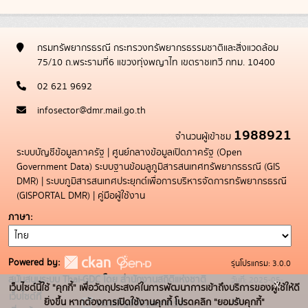
กรมทรัพยากรธรณี กระทรวงทรัพยากรธรรมชาติและสิ่งแวดล้อม
75/10 ถ.พระรามที่6 แขวงทุ่งพญาไท เขตราชเทวี กทม. 10400
02 621 9692
infosector@dmr.mail.go.th
1988921
จำนวนผู้เข้าชม
ระบบบัญชีข้อมูลภาครัฐ
|
ศูนย์กลางข้อมูลเปิดภาครัฐ (Open
Government Data)
ระบบฐานข้อมลูภูมิสารสนเทศทรัพยากรธรณี (GIS
DMR)
|
ระบบภูมิสารสนเทศประยุกต์เพื่อการบริหารจัดการทรัพยากรธรณี
(GISPORTAL DMR)
|
คู่มือผู้ใช้งาน
ภาษา
Powered by:
รุ่นโปรแกรม: 3.0.0
สนับสนุนระบบ Thai-GDC โดย สำนักงานสถิติแห่งชาติ
วันที่: 2025-05-
x
เว็บไซต์นี้ใช้ "คุกกี้" เพื่อวัตถุประสงค์ในการพัฒนาการเข้าถึงบริการของผู้ใช้ให้ดี
เว็บไซต์ที่
19
ยิ่งขึ้น หากต้องการเปิดใช้งานคุกกี้ โปรดคลิก "ยอมรับคุกกี้"
ระบบบัญชีข้อมูลภาครัฐ