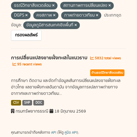
ธรณีวิทยาสิ่งแวดล้อม
สถานภาพการเปลี่ยนแปลง
DGPS
คงสภาพ
ภาพถ่ายดาวเทียม
ประเภทชุด
ข้อมูล:
ข้อมูลภูมิสารสนเทศเชิงพื้นที่
กรองผลลัพธ์
การเปลี่ยนแปลงชายฝั่งทะเลในแนวราบ
5832 total views
95 recent views
ด้านธรณีวิทยาสิ่งแวดล้อม
การศึกษา ติดตาม และจัดทำข้อมูลเส้นการเปลี่ยนแปลงชายฝั่งทะเล
อ่าวไทย แลชายฝั่งทะเลอันดามัน จากข้อมูลการแปลภาพถ่ายทาง
อากาศและภาพถ่ายดาวเทียม...
CSV
SHP
DOC
กรมทรัพยากรธรณี
18 มิถุนายน 2569
คุณสามารถเข้าถึงคลังทาง
API
(ให้ดู
คู่มือ API
).