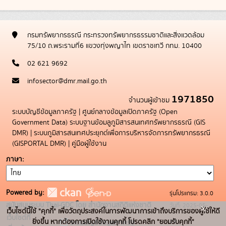
กรมทรัพยากรธรณี กระทรวงทรัพยากรธรรมชาติและสิ่งแวดล้อม
75/10 ถ.พระรามที่6 แขวงทุ่งพญาไท เขตราชเทวี กทม. 10400
02 621 9692
infosector@dmr.mail.go.th
1971850
จำนวนผู้เข้าชม
ระบบบัญชีข้อมูลภาครัฐ
|
ศูนย์กลางข้อมูลเปิดภาครัฐ (Open
Government Data)
ระบบฐานข้อมลูภูมิสารสนเทศทรัพยากรธรณี (GIS
DMR)
|
ระบบภูมิสารสนเทศประยุกต์เพื่อการบริหารจัดการทรัพยากรธรณี
(GISPORTAL DMR)
|
คู่มือผู้ใช้งาน
ภาษา
Powered by:
รุ่นโปรแกรม: 3.0.0
สนับสนุนระบบ Thai-GDC โดย สำนักงานสถิติแห่งชาติ
วันที่: 2025-05-
x
เว็บไซต์นี้ใช้ "คุกกี้" เพื่อวัตถุประสงค์ในการพัฒนาการเข้าถึงบริการของผู้ใช้ให้ดี
เว็บไซต์ที่
19
ยิ่งขึ้น หากต้องการเปิดใช้งานคุกกี้ โปรดคลิก "ยอมรับคุกกี้"
ระบบบัญชีข้อมูลภาครัฐ