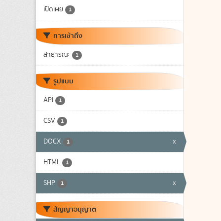
เปิดเผย
1
การเข้าถึง
สาธารณะ
1
รูปแบบ
API
1
CSV
1
DOCX
x
1
HTML
1
SHP
x
1
สัญญาอนุญาต