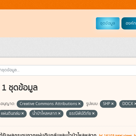
ชุดข้อมูล
องค์ก
1 ชุดข้อมูล
อนุญาต:
Creative Commons Attributions
รูปแบบ:
SHP
DOCX
แผ่นดินถล่ม
น้ำป่าไหลหลาก
ธรณีพิบัติภัย
ี่ได้รับผลกระทบจากแผ่นดินถล่มและน้ำป่าไหลหลาก
16103 total views