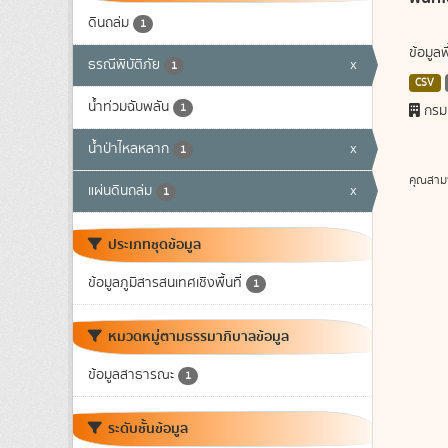
ดินถล่ม
1
ข้อมูล
ธรณีพิบัติภัย
x
1
CSV
น้ำท่วมฉับพลัน
1
กรม
น้ำป่าไหลหลาก
x
1
คุณสาม
แผ่นดินถล่ม
x
1
ประเภทชุดข้อมูล
ข้อมูลภูมิสารสนเทศเชิงพื้นที่
1
หมวดหมู่ตามธรรมาภิบาลข้อมูล
ข้อมูลสาธารณะ
1
ระดับชั้นข้อมูล