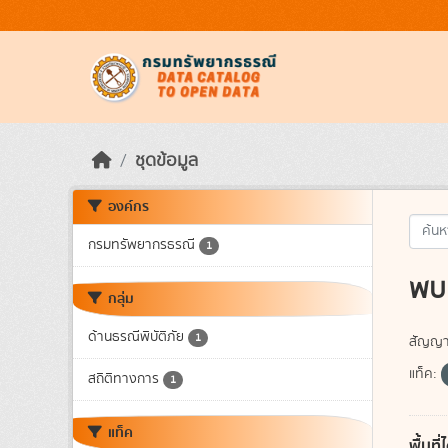
Skip to main content
ชุดข้อมูล
องค์กร
กรมทรัพยากรธรณี
1
พบ 
กลุ่ม
ด้านธรณีพิบัติภัย
1
สัญญา
แท็ค:
สถิติทางการ
1
แท็ค
พื้นท