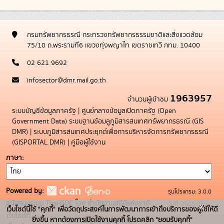
กรมทรัพยากรธรณี กระทรวงทรัพยากรธรรมชาติและสิ่งแวดล้อม
75/10 ถ.พระรามที่6 แขวงทุ่งพญาไท เขตราชเทวี กทม. 10400
02 621 9692
infosector@dmr.mail.go.th
1963957
จำนวนผู้เข้าชม
ระบบบัญชีข้อมูลภาครัฐ
|
ศูนย์กลางข้อมูลเปิดภาครัฐ (Open
Government Data)
ระบบฐานข้อมลูภูมิสารสนเทศทรัพยากรธรณี (GIS
DMR)
|
ระบบภูมิสารสนเทศประยุกต์เพื่อการบริหารจัดการทรัพยากรธรณี
(GISPORTAL DMR)
|
คู่มือผู้ใช้งาน
ภาษา
Powered by:
รุ่นโปรแกรม: 3.0.0
สนับสนุนระบบ Thai-GDC โดย สำนักงานสถิติแห่งชาติ
วันที่: 2025-05-
x
เว็บไซต์นี้ใช้ "คุกกี้" เพื่อวัตถุประสงค์ในการพัฒนาการเข้าถึงบริการของผู้ใช้ให้ดี
เว็บไซต์ที่
19
ยิ่งขึ้น หากต้องการเปิดใช้งานคุกกี้ โปรดคลิก "ยอมรับคุกกี้"
ระบบบัญชีข้อมูลภาครัฐ