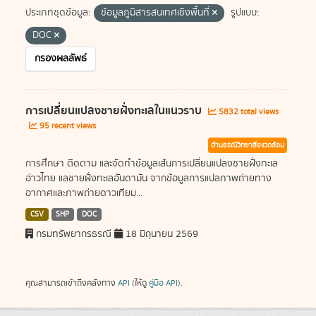
ประเภทชุดข้อมูล:
ข้อมูลภูมิสารสนเทศเชิงพื้นที่
รูปแบบ:
DOC
กรองผลลัพธ์
การเปลี่ยนแปลงชายฝั่งทะเลในแนวราบ
5832 total views
95 recent views
ด้านธรณีวิทยาสิ่งแวดล้อม
การศึกษา ติดตาม และจัดทำข้อมูลเส้นการเปลี่ยนแปลงชายฝั่งทะเล
อ่าวไทย แลชายฝั่งทะเลอันดามัน จากข้อมูลการแปลภาพถ่ายทาง
อากาศและภาพถ่ายดาวเทียม...
CSV
SHP
DOC
กรมทรัพยากรธรณี
18 มิถุนายน 2569
คุณสามารถเข้าถึงคลังทาง
API
(ให้ดู
คู่มือ API
).