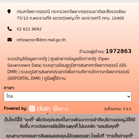
กรมทรัพยากรธรณี กระทรวงทรัพยากรธรรมชาติและสิ่งแวดล้อม
75/10 ถ.พระรามที่6 แขวงทุ่งพญาไท เขตราชเทวี กทม. 10400
02 621 9692
infosector@dmr.mail.go.th
1972863
จำนวนผู้เข้าชม
ระบบบัญชีข้อมูลภาครัฐ
|
ศูนย์กลางข้อมูลเปิดภาครัฐ (Open
Government Data)
ระบบฐานข้อมลูภูมิสารสนเทศทรัพยากรธรณี (GIS
DMR)
|
ระบบภูมิสารสนเทศประยุกต์เพื่อการบริหารจัดการทรัพยากรธรณี
(GISPORTAL DMR)
|
คู่มือผู้ใช้งาน
ภาษา
Powered by:
รุ่นโปรแกรม: 3.0.0
สนับสนุนระบบ Thai-GDC โดย สำนักงานสถิติแห่งชาติ
วันที่: 2025-05-
x
เว็บไซต์นี้ใช้ "คุกกี้" เพื่อวัตถุประสงค์ในการพัฒนาการเข้าถึงบริการของผู้ใช้ให้ดี
เว็บไซต์ที่
19
ยิ่งขึ้น หากต้องการเปิดใช้งานคุกกี้ โปรดคลิก "ยอมรับคุกกี้"
ระบบบัญชีข้อมูลภาครัฐ
เกี่ยวข้อง:
คุณสามารถถอนการยินยอมของคุณได้ตลอดเวลา โดยไปที่ "การตั้งค่าคุกกี้"
บริการนามานุกรมบัญชีข้อมูลภาค