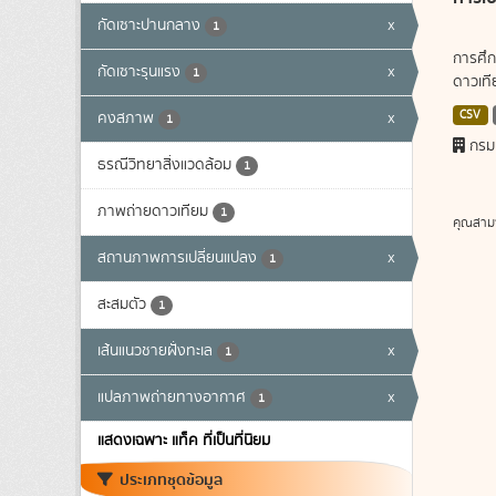
กัดเซาะปานกลาง
x
1
การศึก
กัดเซาะรุนแรง
x
1
ดาวเทีย
CSV
คงสภาพ
x
1
กรม
ธรณีวิทยาสิ่งแวดล้อม
1
ภาพถ่ายดาวเทียม
1
คุณสาม
สถานภาพการเปลี่ยนแปลง
x
1
สะสมตัว
1
เส้นแนวชายฝั่งทะเล
x
1
แปลภาพถ่ายทางอากาศ
x
1
แสดงเฉพาะ แท็ค ที่เป็นที่นิยม
ประเภทชุดข้อมูล