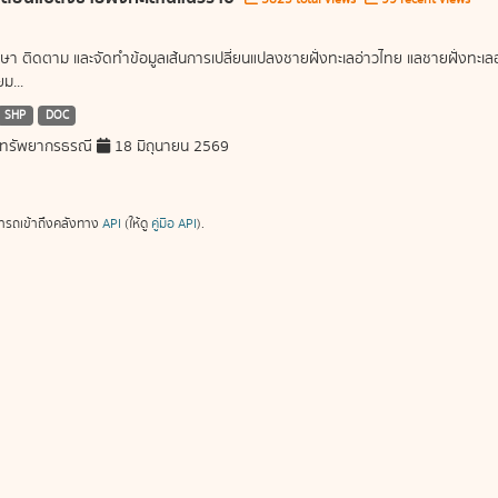
ษา ติดตาม และจัดทำข้อมูลเส้นการเปลี่ยนแปลงชายฝั่งทะเลอ่าวไทย แลชายฝั่งท
ม...
SHP
DOC
ทรัพยากรธรณี
18 มิถุนายน 2569
ารถเข้าถึงคลังทาง
API
(ให้ดู
คู่มือ API
).