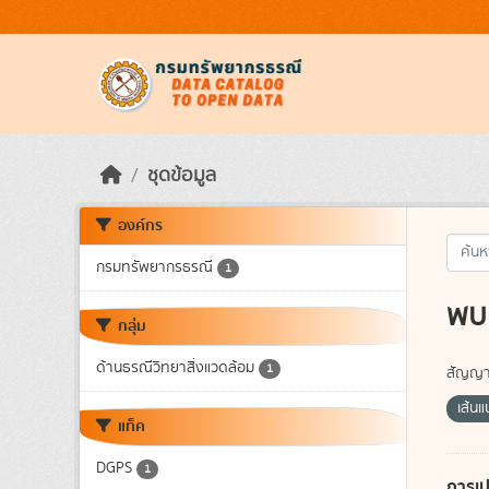
Skip to main content
ชุดข้อมูล
องค์กร
กรมทรัพยากรธรณี
1
พบ 
กลุ่ม
ด้านธรณีวิทยาสิ่งแวดล้อม
1
สัญญา
เส้น
แท็ค
DGPS
1
การเป