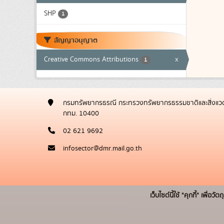
SHP
1
สัญญาอนุญาต
Creative Commons Attributions
x
1
กรมทรัพยากรธรณี กระทรวงทรัพยากรธรรมชาติและสิ่งแวด
กทม. 10400
02 621 9692
infosector@dmr.mail.go.th
เว็บไซต์นี้ใช้ "คุกกี้" เพื