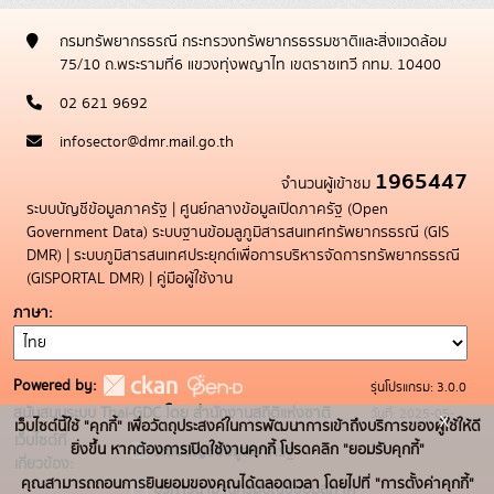
กรมทรัพยากรธรณี กระทรวงทรัพยากรธรรมชาติและสิ่งแวดล้อม
75/10 ถ.พระรามที่6 แขวงทุ่งพญาไท เขตราชเทวี กทม. 10400
02 621 9692
infosector@dmr.mail.go.th
1965447
จำนวนผู้เข้าชม
ระบบบัญชีข้อมูลภาครัฐ
|
ศูนย์กลางข้อมูลเปิดภาครัฐ (Open
Government Data)
ระบบฐานข้อมลูภูมิสารสนเทศทรัพยากรธรณี (GIS
DMR)
|
ระบบภูมิสารสนเทศประยุกต์เพื่อการบริหารจัดการทรัพยากรธรณี
(GISPORTAL DMR)
|
คู่มือผู้ใช้งาน
ภาษา
Powered by:
รุ่นโปรแกรม: 3.0.0
สนับสนุนระบบ Thai-GDC โดย สำนักงานสถิติแห่งชาติ
วันที่: 2025-05-
x
เว็บไซต์นี้ใช้ "คุกกี้" เพื่อวัตถุประสงค์ในการพัฒนาการเข้าถึงบริการของผู้ใช้ให้ดี
เว็บไซต์ที่
19
ยิ่งขึ้น หากต้องการเปิดใช้งานคุกกี้ โปรดคลิก "ยอมรับคุกกี้"
ระบบบัญชีข้อมูลภาครัฐ
เกี่ยวข้อง:
คุณสามารถถอนการยินยอมของคุณได้ตลอดเวลา โดยไปที่ "การตั้งค่าคุกกี้"
บริการนามานุกรมบัญชีข้อมูลภาค