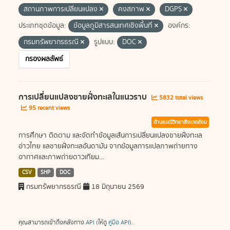
สถานภาพการเปลี่ยนแปลง
คงสภาพ
DGPS
ประเภทชุดข้อมูล:
ข้อมูลภูมิสารสนเทศเชิงพื้นที่
องค์กร:
กรมทรัพยากรธรณี
รูปแบบ:
DOC
กรองผลลัพธ์
การเปลี่ยนแปลงชายฝั่งทะเลในแนวราบ
5832 total views
95 recent views
ด้านธรณีวิทยาสิ่งแวดล้อม
การศึกษา ติดตาม และจัดทำข้อมูลเส้นการเปลี่ยนแปลงชายฝั่งทะเล
อ่าวไทย แลชายฝั่งทะเลอันดามัน จากข้อมูลการแปลภาพถ่ายทาง
อากาศและภาพถ่ายดาวเทียม...
CSV
SHP
DOC
กรมทรัพยากรธรณี
18 มิถุนายน 2569
คุณสามารถเข้าถึงคลังทาง
API
(ให้ดู
คู่มือ API
).