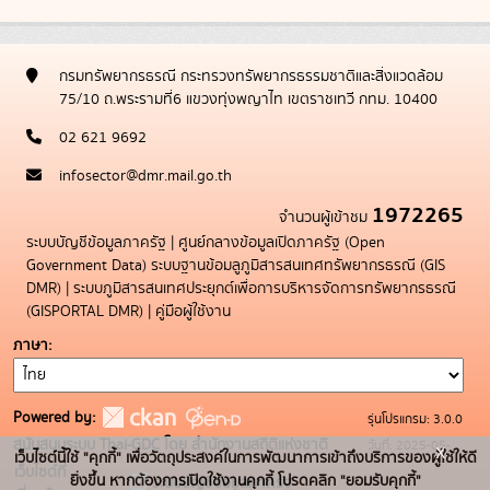
กรมทรัพยากรธรณี กระทรวงทรัพยากรธรรมชาติและสิ่งแวดล้อม
75/10 ถ.พระรามที่6 แขวงทุ่งพญาไท เขตราชเทวี กทม. 10400
02 621 9692
infosector@dmr.mail.go.th
1972265
จำนวนผู้เข้าชม
ระบบบัญชีข้อมูลภาครัฐ
|
ศูนย์กลางข้อมูลเปิดภาครัฐ (Open
Government Data)
ระบบฐานข้อมลูภูมิสารสนเทศทรัพยากรธรณี (GIS
DMR)
|
ระบบภูมิสารสนเทศประยุกต์เพื่อการบริหารจัดการทรัพยากรธรณี
(GISPORTAL DMR)
|
คู่มือผู้ใช้งาน
ภาษา
Powered by:
รุ่นโปรแกรม: 3.0.0
สนับสนุนระบบ Thai-GDC โดย สำนักงานสถิติแห่งชาติ
วันที่: 2025-05-
x
เว็บไซต์นี้ใช้ "คุกกี้" เพื่อวัตถุประสงค์ในการพัฒนาการเข้าถึงบริการของผู้ใช้ให้ดี
เว็บไซต์ที่
19
ยิ่งขึ้น หากต้องการเปิดใช้งานคุกกี้ โปรดคลิก "ยอมรับคุกกี้"
ระบบบัญชีข้อมูลภาครัฐ