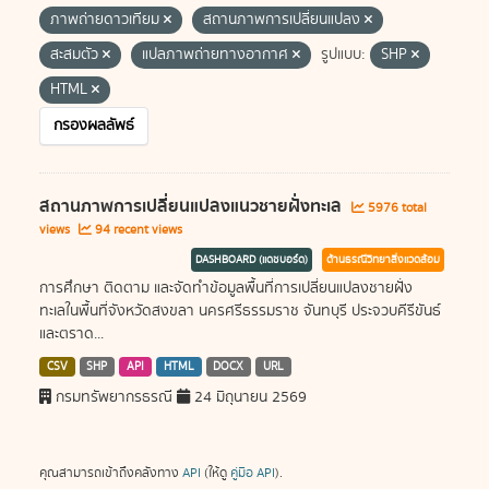
ภาพถ่ายดาวเทียม
สถานภาพการเปลี่ยนแปลง
สะสมตัว
แปลภาพถ่ายทางอากาศ
รูปแบบ:
SHP
HTML
กรองผลลัพธ์
สถานภาพการเปลี่ยนแปลงแนวชายฝั่งทะเล
5976 total
views
94 recent views
DASHBOARD (แดชบอร์ด)
ด้านธรณีวิทยาสิ่งแวดล้อม
การศึกษา ติดตาม และจัดทำข้อมูลพื้นที่การเปลี่ยนแปลงชายฝั่ง
ทะเลในพื้นที่จังหวัดสงขลา นครศรีธรรมราช จันทบุรี ประจวบคีรีขันธ์
และตราด...
CSV
SHP
API
HTML
DOCX
URL
กรมทรัพยากรธรณี
24 มิถุนายน 2569
คุณสามารถเข้าถึงคลังทาง
API
(ให้ดู
คู่มือ API
).