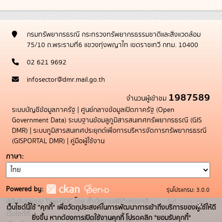
กรมทรัพยากรธรณี กระทรวงทรัพยากรธรรมชาติและสิ่งแวดล้อม
75/10 ถ.พระรามที่6 แขวงทุ่งพญาไท เขตราชเทวี กทม. 10400
02 621 9692
infosector@dmr.mail.go.th
1987589
จำนวนผู้เข้าชม
ระบบบัญชีข้อมูลภาครัฐ
|
ศูนย์กลางข้อมูลเปิดภาครัฐ (Open
Government Data)
ระบบฐานข้อมลูภูมิสารสนเทศทรัพยากรธรณี (GIS
DMR)
|
ระบบภูมิสารสนเทศประยุกต์เพื่อการบริหารจัดการทรัพยากรธรณี
(GISPORTAL DMR)
|
คู่มือผู้ใช้งาน
ภาษา
Powered by:
รุ่นโปรแกรม: 3.0.0
สนับสนุนระบบ Thai-GDC โดย สำนักงานสถิติแห่งชาติ
วันที่: 2025-05-
x
เว็บไซต์นี้ใช้ "คุกกี้" เพื่อวัตถุประสงค์ในการพัฒนาการเข้าถึงบริการของผู้ใช้ให้ดี
เว็บไซต์ที่
19
ยิ่งขึ้น หากต้องการเปิดใช้งานคุกกี้ โปรดคลิก "ยอมรับคุกกี้"
ระบบบัญชีข้อมูลภาครัฐ